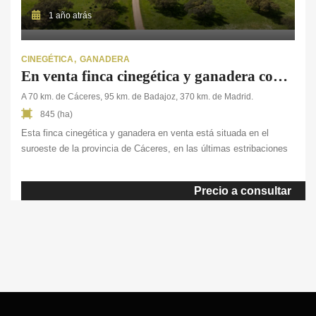
1 año atrás
CINEGÉTICA
GANADERA
En venta finca cinegética y ganadera con vivienda en Cáceres
A 70 km. de Cáceres, 95 km. de Badajoz, 370 km. de Madrid.
845 (ha)
Esta finca cinegética y ganadera en venta está situada en el
suroeste de la provincia de Cáceres, en las últimas estribaciones
de la Sierra de San Pedro. Su relieve se define por unas amplias
zonas llanas donde se muestran los parajes más representativos
Precio a consultar
de Extremadura. Esta dehesa de 845 ha. ofrece abundantes
pastos y […]