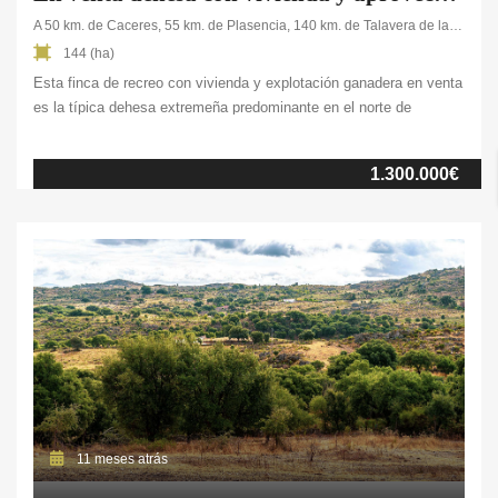
A 50 km. de Caceres, 55 km. de Plasencia, 140 km. de Talavera de la Reina, 250 km. de Madrid
144 (ha)
Esta finca de recreo con vivienda y explotación ganadera en venta
es la típica dehesa extremeña predominante en el norte de
Cáceres. La propiedad se extiende a lo largo de 144 ha. de terreno
suavemente ondulado y con un equilibrio perfecto entre naturaleza,
1.300.000€
comodidad y oportunidad de negocio. Pensada para aquellos que
buscan una […]
11 meses atrás