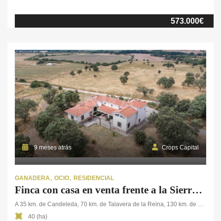
15 minutos de Candeleda y a 2 horas de Madrid. La finca, de 23
ha., combina pastos y pastos arbolados con 5 ha. de robledal,
573.000€
ofreciendo un paisaje de gran belleza […]
9 meses atrás
Crops Capital
GANADERA
OCIO
RESIDENCIAL
Finca con casa en venta frente a la Sierra de Gredos
A 35 km. de Candeleda, 70 km. de Talavera de la Reina, 130 km. de Cáceres, 190 de Madrid
40 (ha)