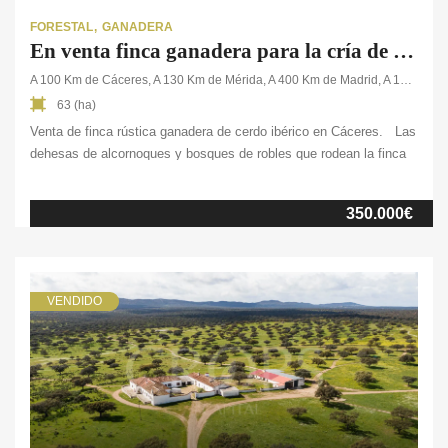
FORESTAL
GANADERA
En venta finca ganadera para la cría de cerdo ibérico en Cáceres
A 100 Km de Cáceres, A 130 Km de Mérida, A 400 Km de Madrid, A 15 Km de la frontera con Portugal
63 (ha)
Venta de finca rústica ganadera de cerdo ibérico en Cáceres. Las
dehesas de alcornoques y bosques de robles que rodean la finca
representan muy bien el entorno natural de la zona. Esta finca
ganadera en venta, ubicada en una de las zonas más boscosas de
350.000€
toda España, tiene unas 60 ha. aproximadamente de pastos con
árboles que convierten el terreno en un lugar idílico […]
VENDIDO