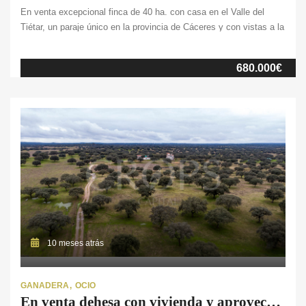
En venta excepcional finca de 40 ha. con casa en el Valle del
Tiétar, un paraje único en la provincia de Cáceres y con vistas a la
majestuosa Sierra de Gredos. Ideal para una segunda residencia o
un proyecto de turismo rural. Ésta propiedad destaca por su clima
680.000€
templado y su entorno natural privilegiado, perfecto […]
10 meses atrás
GANADERA
OCIO
En venta dehesa con vivienda y aprovechamiento ganadero en Cáceres