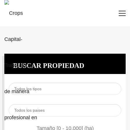
BUSCAR PROPIEDAD
Tamaño [
0
-
10.000
] (ha)