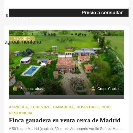
uso. En ésta finca agrícola encontramos 3 aprovechamientos
diferentes: por un lado, cuenta con 24 ha. de terreno de regadío,
Precio a consultar
que podrían explotarse aportando grandes beneficios. Por otro
lado, […]
VENDIDO
3 meses atrás
Crops Capital
AGRÍCOLA
ECUESTRE
GANADERA
HOSPEDAJE
OCIO
RESIDENCIAL
Finca ganadera en venta cerca de Madrid
A 50 km de Madrid (capital), 30 km de Aeropuerto Adolfo Suárez Madrid-Barajas y 30 km de Guadalajara (ciudad)