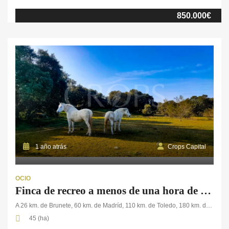
propiedad cumple con los estándares de calidad necesarios para
850.000€
albergar caballos tanto en interior como en exterior, ofreciendo un
entorno seguro, funcional y adaptado […]
1 año atrás
Crops Capital
OCIO
Finca de recreo a menos de una hora de Madrid
A 26 km. de Brunete, 60 km. de Madríd, 110 km. de Toledo, 180 km. de Valladolid.
45 (ha)