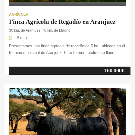
AGRÍCOLA
Finca Agrícola de Regadío en Aranjuez
30 km. de Aranjuez, 70 km. de Madrid
5 (ha)
Presentamos una finca agrícola de regadío de 5 ha., ubicada en el
término municipal de Aranjuez. Este terreno totalmente llano
cuenta con una excelente dotación de agua proveniente de la
Comunidad de Regantes local y un buen acceso desde las
160.000€
carreteras principales. Actualmente, esta finca se dedica al
cultivo de alfalfa, un cultivo rentable […]