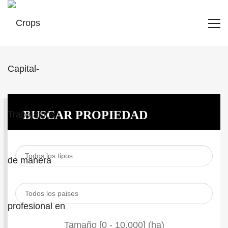
BUSCAR PROPIEDAD
Tamaño [
0
-
10.000
] (ha)