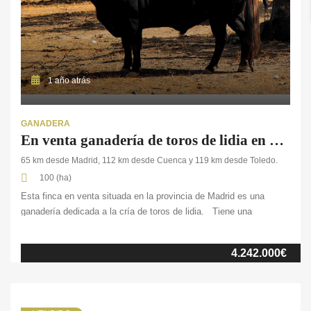
1 año atrás
GANADERA
En venta ganadería de toros de lidia en Madrid
65 km desde Madrid, 112 km desde Cuenca y 119 km desde Toledo.
100 (ha)
Esta finca en venta situada en la provincia de Madrid es una
ganadería dedicada a la cría de toros de lidia. Tiene una
extensión de aproximadamente 100 ha. y, aparte de las
instalaciones ganaderas, cuenta con espectacular villa, capilla
4.242.000€
privada, plaza de toros y salón para eventos. Por privacidad y
por expreso deseo de […]