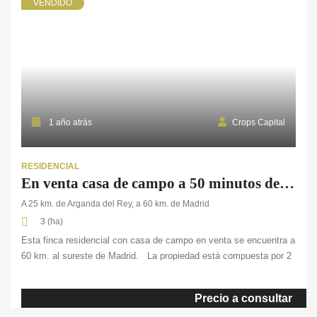
VENDIDO
1 año atrás
Crops Capital
RESIDENCIAL
En venta casa de campo a 50 minutos de Madrid
A 25 km. de Arganda del Rey, a 60 km. de Madrid
3 (ha)
Esta finca residencial con casa de campo en venta se encuentra a
60 km. al sureste de Madrid. La propiedad está compuesta por 2
parcelas que suman más de 3 ha. en total. En la primera de ellas
encontramos la casa principal, construida en madera, se despliega
Precio a consultar
en dos plantas y abarca una […]