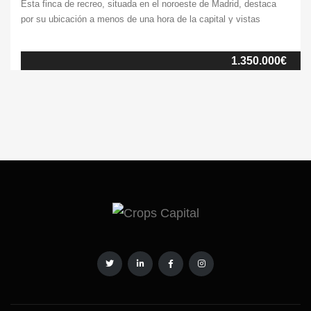
Esta finca de recreo, situada en el noroeste de Madrid, destaca
por su ubicación a menos de una hora de la capital y vistas
panorámicas a la Sierra de San Lorenzo de Escorial y
Guadarrama. Todo ello permite disfrutar de la naturaleza y la
1.350.000€
tranquilidad sin renunciar a los servicios de una ciudad. La […]