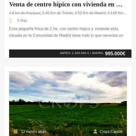
Venta de centro hípico con vivienda en Madrid
A 8 km de Aranjuez, A 46 Km de Toledo, A 52 Km de Madrid, A 148 Km de Cuenca
2 (ha)
Esta pequeña finca de 2 ha. con centro hípico y vivienda esta
situada en la Comunidad de Madrid tiene todo lo que necesita un
amante de la hípica, ya que cuenta con todas las comodidades
para poder realizar la actividad. Cuenta con varias
995.000€
ANTES: 1.200.000 € / AHORA:
edificaciones: encontramos una escuela hípica con paddocks al
aire libre, una pista de […]
12 meses atrás
Crops Capital