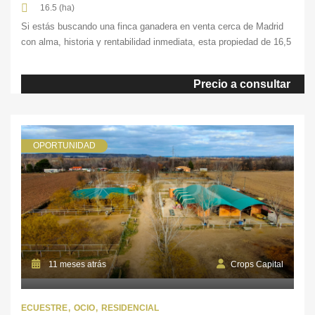
16.5 (ha)
Si estás buscando una finca ganadera en venta cerca de Madrid
con alma, historia y rentabilidad inmediata, esta propiedad de 16,5
hectáreas es una oportunidad excepcional. Se encuentra situada
en un enclave privilegiado del noreste de la Comunidad de Madrid,
Precio a consultar
a escasos 50 minutos de la capital. Es una propiedad construida
con criterio, cuidada con […]
OPORTUNIDAD
11 meses atrás
Crops Capital
ECUESTRE
OCIO
RESIDENCIAL