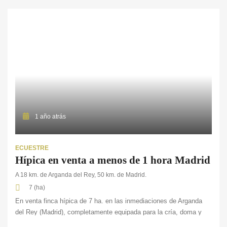
1 año atrás
ECUESTRE
Hípica en venta a menos de 1 hora Madrid
A 18 km. de Arganda del Rey, 50 km. de Madrid.
7 (ha)
En venta finca hípica de 7 ha. en las inmediaciones de Arganda
del Rey (Madrid), completamente equipada para la cría, doma y
entrenamiento de caballos, con capacidad para 33 equinos. La