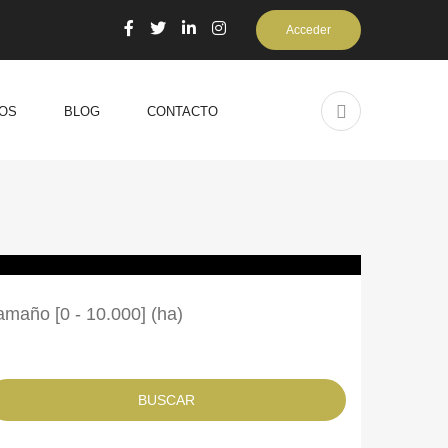
Acceder
OS
BLOG
CONTACTO
amaño [
0
-
10.000
] (ha)
BUSCAR