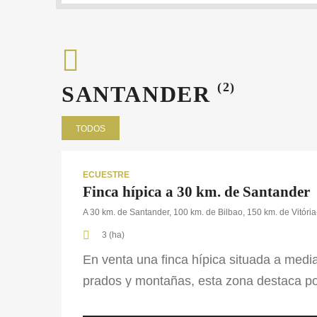
(2)
SANTANDER
TODOS
1
Crops
año
Capital
atrás
ECUESTRE
Finca hípica a 30 km. de Santander
A 30 km. de Santander, 100 km. de Bilbao, 150 km. de Vitória
3 (ha)
En venta una finca hípica situada a medi
prados y montañas, esta zona destaca por 
verano de unos once grados. Dispone d