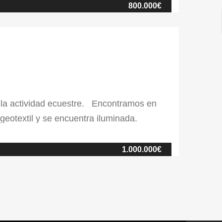
800.000€
r la actividad ecuestre. Encontramos en
 y geotextil y se encuentra iluminada.
s naves de 10 boxes cada una, una nave que
ra […]
1.000.000€