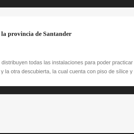
 la provincia de Santander
distribuyen todas las instalaciones para poder practica
a y la otra descubierta, la cual cuenta con piso de sílice
 de estructura de hormigón, con riego e iluminado, tre
s, también, la zona del club privado, donde se encuent