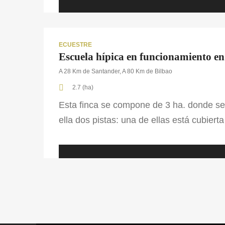
1
año
atrás
ECUESTRE
Escuela hípica en funcionamiento en
A 28 Km de Santander, A 80 Km de Bilbao
2.7 (ha)
Esta finca se compone de 3 ha. donde se 
ella dos pistas: una de ellas está cubiert
También dispone de un picadero cubierto
alberga 14 boxes y un pajar. Encontramo