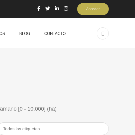
Acceder
OS
BLOG
CONTACTO
Tamaño [
0
-
10.000
] (ha)