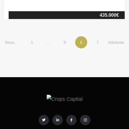
derecho (o sur) del río Ebro, en el límite entre la plataforma
continental y el delta del Ebro. Esta finca está rodeada por zonas
435.000€
de cultivo y de distintas variedades de plantaciones y aunque en
estos momentos se encuentra […]
Atras
1
…
5
6
7
Adelante