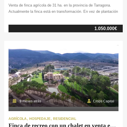
Venta de finca agrícola de 31 ha. en la provincia de Tarragona.
Actualmente la finca está en transformación. En vez de plantación
de cítricos el terreno se está replantando pon algarrobos, una
especie leguminosa que proporciona fruto, madera, sombra y
1.050.000€
enriquece las condiciones del suelo en el que vive.
La finca dispone de vivienda con […]
9 meses atrás
Crops Capital
AGRÍCOLA
HOSPEDAJE
RESIDENCIAL
Finca de recreo con un chalet en venta en Alicante