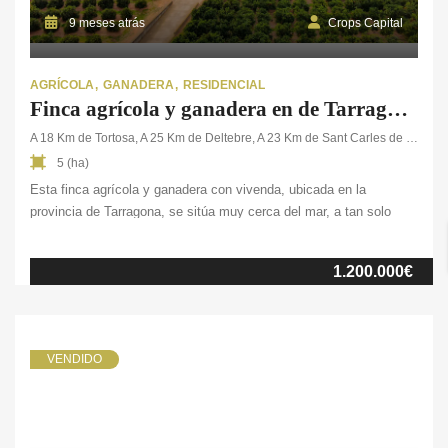
9 meses atrás
Crops Capital
AGRÍCOLA
GANADERA
RESIDENCIAL
Finca agrícola y ganadera en de Tarragona
A 18 Km de Tortosa, A 25 Km de Deltebre, A 23 Km de Sant Carles de la Rápita
5 (ha)
Esta finca agrícola y ganadera con vivenda, ubicada en la
provincia de Tarragona, se sitúa muy cerca del mar, a tan solo
25km de la costa. La finca cuenta con multitud de posibilidades,
entre ellas la explotación ganadera de vacuno, cultivo de cítricos y
1.200.000€
ocio rural. Hablamos de 5 ha. de terreno completamente vallado
y […]
VENDIDO