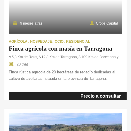
9 meses atrás
Crops Capital
AGRÍCOLA
HOSPEDAJE
OCIO
RESIDENCIAL
Finca agrícola con masía en Tarragona
A 5,3 Km de Reus, A 12,8 Km de Tarragona, A 109 Km de Barcelona y A 545 Km de Madrid
20 (ha)
Finca rústica agrícola de 20 hectáreas de regadío dedicadas al
cultivo de avellanas, situada en la provincia de Tarragona.
La plantación de avellanos existente en la finca, está en plena
producción. Cuenta con riego por goteo y una balsa de 1.000.000 L
Precio a consultar
con agua procedente de comunidad de regantes y de los 5
pozos de los que dispone la finca. Además, tiene toda
la maquinaria necesaria para la recolección y la […]