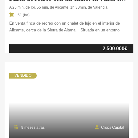
A 25 min. de Ibi, 55 min. de Alicante, 1h.30min. de Valencia
51 (ha)
En venta finca de recreo con un chalet de lujo en el interior de
Alicante, cerca de la Sierra de Aitana. Situada en un entorno
natural privilegiado, muy próxima a la Sierra de Aitana y a solo 1
hora de la Costa Blanca, esta finca de 51 ha. combina la
2.500.000€
tranquilidad del campo con […]
VENDIDO
9 meses atrás
Crops Capital