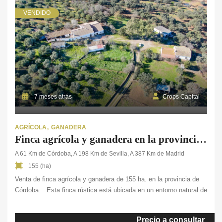
VENDIDO
7 meses atrás
Crops Capital
AGRÍCOLA
GANADERA
Finca agrícola y ganadera en la provincia de Córdoba
A 61 Km de Córdoba, A 198 Km de Sevilla, A 387 Km de Madrid
155 (ha)
Venta de finca agrícola y ganadera de 155 ha. en la provincia de
Córdoba. Esta finca rústica está ubicada en un entorno natural de
gran belleza, ideal para quienes buscan un espacio de conexión
con la naturaleza. Su diversidad de ecosistemas productivos, con
Precio a consultar