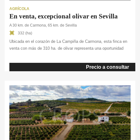
AGRÍCOLA
En venta, excepcional olivar en Sevilla
A 30 km. de Carmona, 65 km. de Sevilla
332 (ha)
Ubicada en el corazón de La Campiña de Carmona, esta finca en
venta con más de 310 ha. de olivar representa una oportunidad
única de inversión en el sector agrícola en Sevilla. El olivar está
compuesto por 90.000 olivos de diversas variedades como
Precio a consultar
Arbequino, Manzanillo, Picual, Pajarero y Hojiblanco, todos en un
marco intensivo de […]