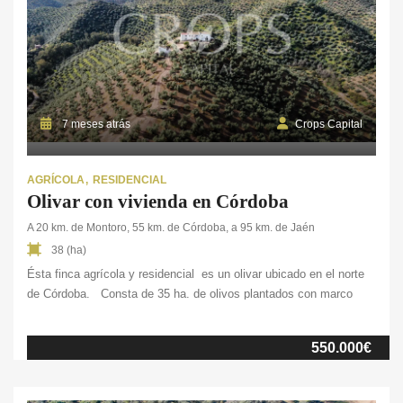
7 meses atrás
Crops Capital
AGRÍCOLA
RESIDENCIAL
Olivar con vivienda en Córdoba
A 20 km. de Montoro, 55 km. de Córdoba, a 95 km. de Jaén
38 (ha)
Ésta finca agrícola y residencial es un olivar ubicado en el norte
de Córdoba. Consta de 35 ha. de olivos plantados con marco
tradicional en una zona de relieve suave y ondulado, tipico de la
zona. Además, la propiedad cuenta con varias viviendas situadas
550.000€
en la parte alta de la finca lo que […]