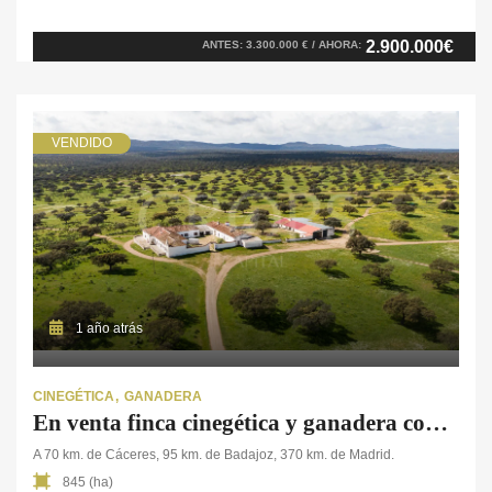
Con una superficie de 560 hectáreas, la finca se extiende entre
valles y cumbres que alcanzan los 1.300 metros de altitud,
2.900.000€
ANTES: 3.300.000 € / AHORA:
ofreciendo un paisaje de gran belleza con pastos, encinas y zonas
de monte bajo […]
VENDIDO
1 año atrás
CINEGÉTICA
GANADERA
En venta finca cinegética y ganadera con vivienda en Cáceres
A 70 km. de Cáceres, 95 km. de Badajoz, 370 km. de Madrid.
845 (ha)