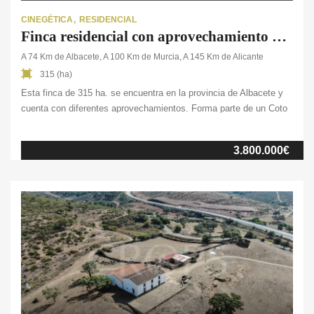
CINEGÉTICA
RESIDENCIAL
Finca residencial con aprovechamiento agrícola y cinegético en la provincia de Albacete
A 74 Km de Albacete, A 100 Km de Murcia, A 145 Km de Alicante
315 (ha)
Esta finca de 315 ha. se encuentra en la provincia de Albacete y
cuenta con diferentes aprovechamientos. Forma parte de un Coto
Privado de Caza menor con una rica población, en el que se
pueden encontrar ejemplares de conejo, zorro, liebre, perdiz y
3.800.000€
jabalí. En cuanto a sus edificaciones, encontramos una vivienda
principal de 400m², […]