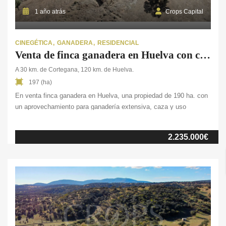
1 año atrás
Crops Capital
CINEGÉTICA
GANADERA
RESIDENCIAL
Venta de finca ganadera en Huelva con coto de caza y vivienda
A 30 km. de Cortegana, 120 km. de Huelva.
197 (ha)
En venta finca ganadera en Huelva, una propiedad de 190 ha. con
un aprovechamiento para ganadería extensiva, caza y uso
residencial. Situada en el norte de la provincia, esta finca
combina montañas cubiertas por bosque de encinas y alcornoques
2.235.000€
con pastos y monte bajo, proporcionando un entorno ideal para la
cría de ganado en […]