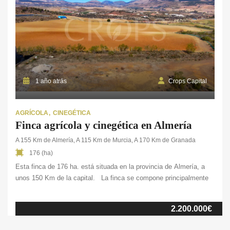
1 año atrás
Crops Capital
AGRÍCOLA
CINEGÉTICA
Finca agrícola y cinegética en Almería
A 155 Km de Almería, A 115 Km de Murcia, A 170 Km de Granada
176 (ha)
Esta finca de 176 ha. está situada en la provincia de Almería, a
unos 150 Km de la capital. La finca se compone principalmente
de monte bajo y pastizal, conformando unas 110 ha. en total.
Además, cuenta con 23 ha. de
2.200.000€
cultivo de hortalizas de regadío en intensivo. Dispone también
de 40 ha. de almendros de secano y 1 ha. de olivos de regadío.