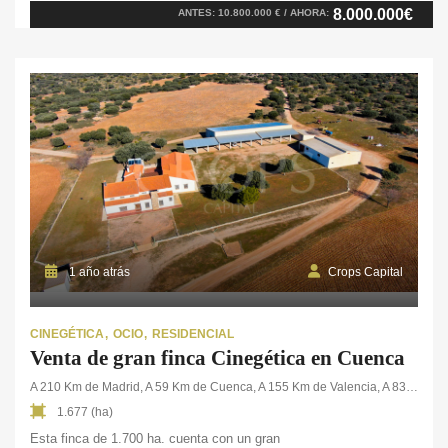
8.000.000€
ANTES: 10.800.000 € / AHORA:
cultivables. El coto de caza tanto mayor como menor está […]
1 año atrás
Crops Capital
CINEGÉTICA
OCIO
RESIDENCIAL
Venta de gran finca Cinegética en Cuenca
A 210 Km de Madrid, A 59 Km de Cuenca, A 155 Km de Valencia, A 83 Km de Albacete
1.677 (ha)
Esta finca de 1.700 ha. cuenta con un gran