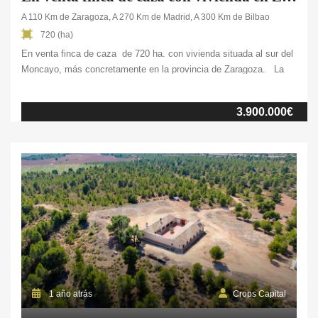
A 110 Km de Zaragoza, A 270 Km de Madrid, A 300 Km de Bilbao
720 (ha)
En venta finca de caza de 720 ha. con vivienda situada al sur del
Moncayo, más concretamente en la provincia de Zaragoza. La
finca se compone de 550 ha. de bosque de encinas
y carrascas, 164 ha. de pastos y 5 ha. de labor de secano.
3.900.000€
Dispone de un coto privado de caza con más de 100 precintos
para ciervo y corzo. Además, tiene aprovechamiento libre […]
1 año atrás
Crops Capital