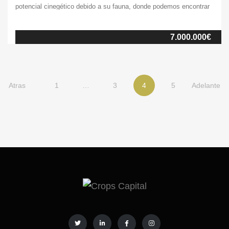
potencial cinegético debido a su fauna, donde podemos encontrar
magníficos ejemplares de ciervos y baretos que los propietarios
crían y venden a otros cotos. Dentro del perímetro, encontramos
7.000.000€
zona de bosque de dehesa, idónea y rica para la fauna.
Esta finca también cuenta con un magnífico complejo
residencial donde podemos encontrar el caserío
principal, construido todo en una planta baja y con […]
Atras
1
…
3
4
5
Adelante