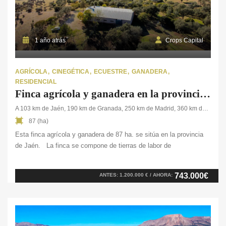
1 año atrás
Crops Capital
AGRÍCOLA
CINEGÉTICA
ECUESTRE
GANADERA
RESIDENCIAL
Finca agrícola y ganadera en la provincia de Jaén
A 103 km de Jaén, 190 km de Granada, 250 km de Madrid, 360 km de Valencia,
87 (ha)
Esta finca agrícola y ganadera de 87 ha. se sitúa en la provincia
de Jaén. La finca se compone de tierras de labor de
secano, matorral y pastos para los animales que habitan en la
finca. En cuanto a sus edificaciones, dispone de un cortijo de 50
743.000€
ANTES: 1.200.000 € / AHORA:
m², un almacén ganadero de 300 m², cuadras para más de
20 caballos, comederos, y una nave destinada al esquilado de
ovejas, con capacidad para 300/400 cabezas. En cuanto a […]