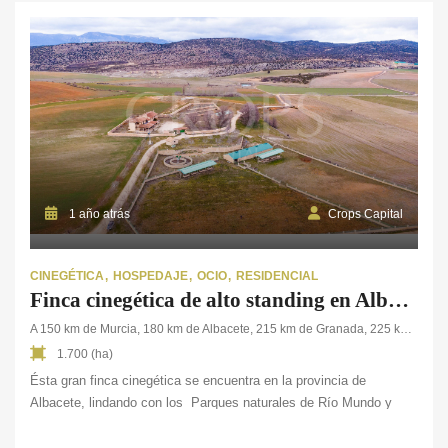
En cuanto a sus edificaciones, la finca cuenta con
un cortijo de nueva construcción, con un total de 150 m². Además,
dispone de una nave para […]
1 año atrás
Crops Capital
CINEGÉTICA
HOSPEDAJE
OCIO
RESIDENCIAL
Finca cinegética de alto standing en Albacete
A 150 km de Murcia, 180 km de Albacete, 215 km de Granada, 225 km de Alicante, 445 km de Madríd
1.700 (ha)
Ésta gran finca cinegética se encuentra en la provincia de
Albacete, lindando con los Parques naturales de Río Mundo y
Cazorla. La superficie total de la propiedad es de 1.700 ha. que
forman un coto de caza privado, de las cuales 200 ha. son