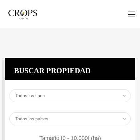
BUSCAR PROPIEDAD
Tamaño [
0
-
10.000
] (ha)