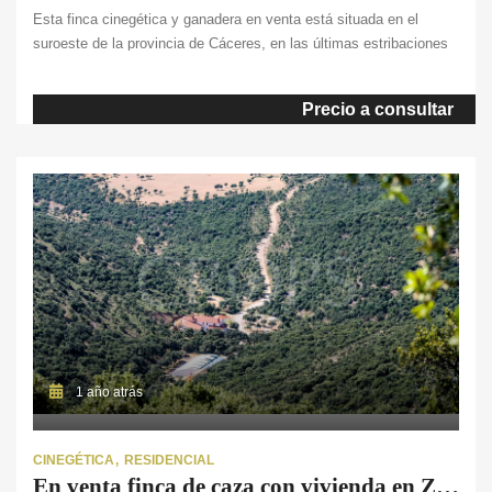
Esta finca cinegética y ganadera en venta está situada en el
suroeste de la provincia de Cáceres, en las últimas estribaciones
de la Sierra de San Pedro. Su relieve se define por unas amplias
zonas llanas donde se muestran los parajes más representativos
Precio a consultar
de Extremadura. Esta dehesa de 845 ha. ofrece abundantes
pastos y […]
1 año atrás
CINEGÉTICA
RESIDENCIAL
En venta finca de caza con vivienda en Zaragoza