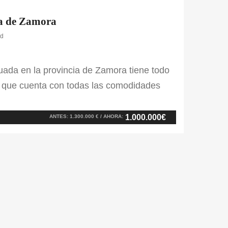
cia de Zamora
id
tuada en la provincia de Zamora tiene todo
ya que cuenta con todas las comodidades
s edificaciones que conforman la zona
es para caballos con parques […]
1.000.000€
ANTES: 1.300.000 € / AHORA: