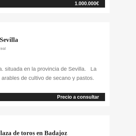
canos a esta, encontramos naves […]
1.000.000€
Sevilla
Real
a. situada en la provincia de Sevilla. La
s arables de cultivo de secano y pastos.
 la finca. Entre las edificaciones de ésta
ortijo nuevo con 7 habitaciones, 3 cuartos
Precio a consultar
plaza de toros en Badajoz