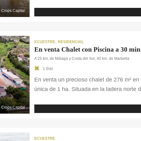
convierte en tu puerta de entrada a la vid
la ciudad. El club hípico cuenta con 16 [
Crops Capital
ECUESTRE
RESIDENCIAL
En venta Chalet con Piscina a 30 mi
A 25 km. de Málaga y Costa del Sol, 40 km. de Marbella
1 (ha)
En venta un precioso chalet de 276 m² en
única de 1 ha. Situada en la ladera norte d
muy cerca a uno de los mejores campos de
Málaga capital […]
Crops Capital
ECUESTRE