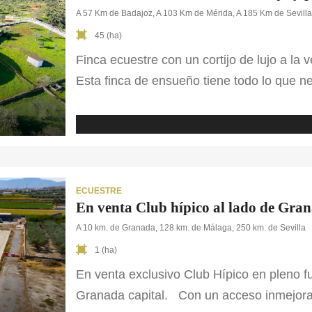
A 57 Km de Badajoz, A 103 Km de Mérida, A 185 Km de Sevill
45 (ha)
Finca ecuestre con un cortijo de lujo a la 
Esta finca de ensueño tiene todo lo que n
mundo taurino y ecuestre. En ella se han r
mundo taurino, entre ellos la plaza de tor
un cortijo con características principales 
ECUESTRE
En venta Club hípico al lado de Gran
A 10 km. de Granada, 128 km. de Málaga, 250 km. de Sevilla
1 (ha)
En venta exclusivo Club Hípico en pleno 
Granada capital. Con un acceso inmejorab