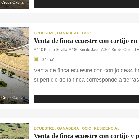
amplia piscina y zonas ajardinadas. Cer
Crops Capital
ECUESTRE
GANADERA
OCIO
Venta de finca ecuestre con cortijo en 
A 110 Km de Sevilla, A 180 Km de Jaén, A 301 Km de Cuidad 
34 (ha)
Venta de finca ecuestre con cortijo de34 h
superficie de la finca corresponde a tierra
Cuenta con un pozo para abastecimiento de
finca ecuestre en Sevilla encontramos un c
Crops Capital
[…]
ECUESTRE
GANADERA
OCIO
RESIDENCIAL
Venta de finca ecuestre con cortijo y 