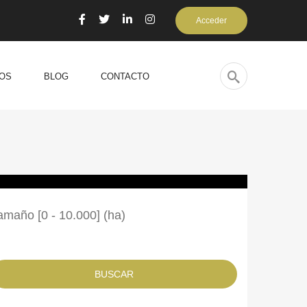
Acceder
OS
BLOG
CONTACTO
amaño [
0
-
10.000
] (ha)
BUSCAR