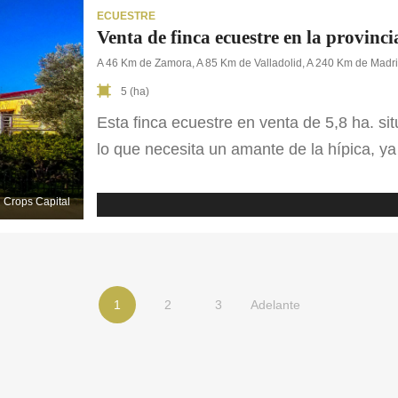
ECUESTRE
Venta de finca ecuestre en la provin
A 46 Km de Zamora, A 85 Km de Valladolid, A 240 Km de Madr
5 (ha)
Esta finca ecuestre en venta de 5,8 ha. si
lo que necesita un amante de la hípica, 
para poder realizar la actividad. Entre la
ecuestre encontramos una nave de 16 box
Crops Capital
1
2
3
Adelante