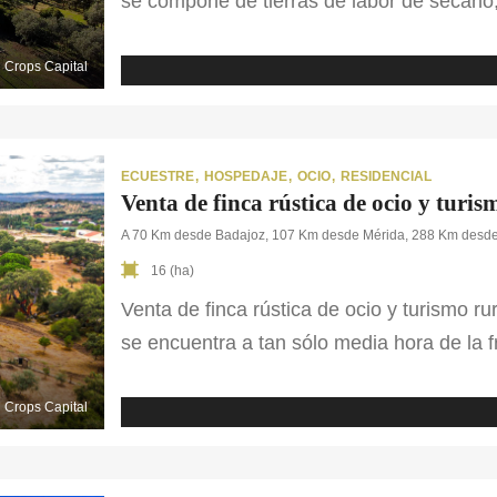
se compone de tierras de labor de secano,
habitan en la finca. En cuanto a sus edifi
un almacén ganadero de 300 m², cuadras 
Crops Capital
una nave destinada al esquilado de ovej
En cuanto a […]
ECUESTRE
HOSPEDAJE
OCIO
RESIDENCIAL
Venta de finca rústica de ocio y turi
A 70 Km desde Badajoz, 107 Km desde Mérida, 288 Km desde
16 (ha)
Venta de finca rústica de ocio y turismo ru
se encuentra a tan sólo media hora de la f
para obtener un gran rendimiento gracias a
conjuntos de edificaciones. La casa reside
Crops Capital
ocio, en la cual podemos […]