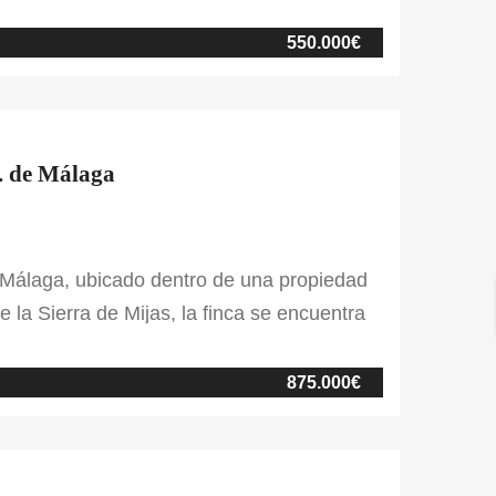
a ecuestre sin renunciar a la comodidad de
…]
550.000€
n. de Málaga
 Málaga, ubicado dentro de una propiedad
e la Sierra de Mijas, la finca se encuentra
 golf de la zona y a tan solo 25 km de
875.000€