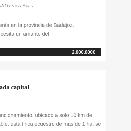
a, A 439 Km de Madrid
venta en la provincia de Badajoz.
ecesita un amante del
eunido varios protagonistas del
os que contiene la finca. Cuenta con
2.000.000€
de la zona. La vivienda […]
ada capital
funcionamiento, ubicado a solo 10 km de
le, esta finca ecuestre de más de 1 ha. se