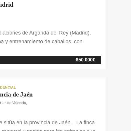
adrid
ediaciones de Arganda del Rey (Madrid),
a y entrenamiento de caballos, con
cumple con los estándares de calidad
 interior como en exterior, ofreciendo un
850.000€
IDENCIAL
incia de Jaén
 km de Valencia,
e sitúa en la provincia de Jaén. La finca