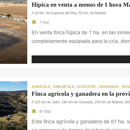
Hípica en venta a menos de 1 hora M
A 18 km. de Arganda del Rey, 50 km. de Madrid.
7 (ha)
En venta finca hípica de 7 ha. en las inm
completamente equipada para la cría, dom
capacidad para 33 equinos. La propiedad 
necesarios para albergar caballos tanto en
entorno seguro, funcional y adaptado […]
AGRÍCOLA
CINEGÉTICA
ECUESTRE
GANADERA
RES
Finca agrícola y ganadera en la prov
A 103 km de Jaén, 190 km de Granada, 250 km de Madrid, 360
87 (ha)
Esta finca agrícola y ganadera de 87 ha. s