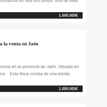
ontramos en ella dos pistas: una de ellas
 cuenta con piso de sílice y geotextil y se
un picadero cubierto de estructura
1.000.000€
 naves de 10 boxes cada una, una nave que
, también, la zona del club privado, donde
 a la venta en Jaén
iscina en la provincia de Jaén. Situada en
etera. Esta finca consta de una bonita
ntas. Además, también cuenta con una
canos a esta, encontramos naves […]
1.000.000€