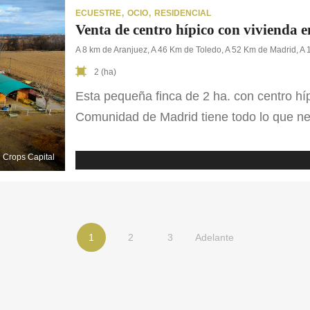
ECUESTRE
OCIO
RESIDENCIAL
Venta de centro hípico con vivienda 
A 8 km de Aranjuez, A 46 Km de Toledo, A 52 Km de Madrid, 
2 (ha)
Esta pequeña finca de 2 ha. con centro híp
Comunidad de Madrid tiene todo lo que ne
cuenta con todas las comodidades para po
varias edificaciones: encontramos una escu
Crops Capital
pista de […]
1
2
3
Adelante