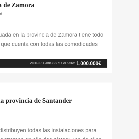
cia de Zamora
id
tuada en la provincia de Zamora tiene todo
ya que cuenta con todas las comodidades
s edificaciones que conforman la zona
es para caballos con parques […]
1.000.000€
ANTES: 1.300.000 € / AHORA:
la provincia de Santander
istribuyen todas las instalaciones para