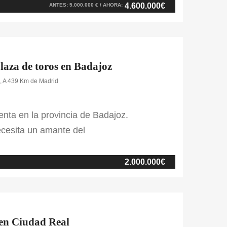
a de césped de competición. En cuanto a
4.600.000€
ANTES: 5.000.000 € / AHORA:
plaza de toros en Badajoz
a, A 439 Km de Madrid
venta en la provincia de Badajoz.
ecesita un amante del
eunido varios protagonistas del
os que contiene la finca. Cuenta con
2.000.000€
de la zona. La vivienda […]
 en Ciudad Real