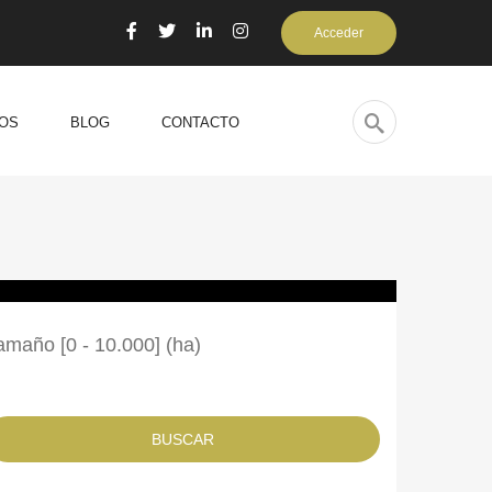
Acceder
OS
BLOG
CONTACTO
amaño [
0
-
10.000
] (ha)
BUSCAR