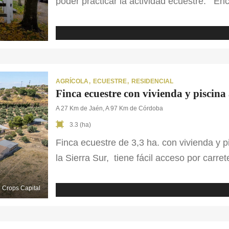
poder practicar la actividad ecuestre. Enc
está cubierta y la otra descubierta, la cual
encuentra iluminada. También dispone de 
de hormigón, con riego e iluminado, tres
alberga 14 boxes y un pajar. Encontramos
se encuentra […]
AGRÍCOLA
ECUESTRE
RESIDENCIAL
Finca ecuestre con vivienda y piscina
A 27 Km de Jaén, A 97 Km de Córdoba
3.3 (ha)
Finca ecuestre de 3,3 ha. con vivienda y p
la Sierra Sur, tiene fácil acceso por carr
vivienda de 384 m², divididos en dos pla
amplia piscina y zonas ajardinadas. Cer
Crops Capital