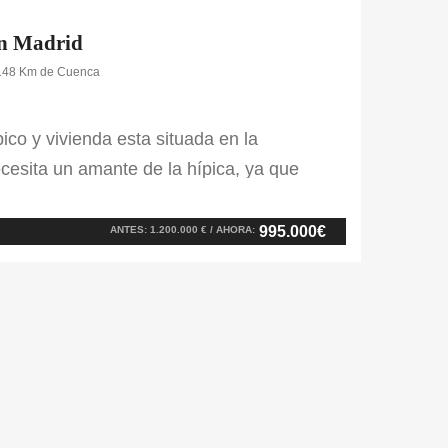
en Madrid
A 148 Km de Cuenca
ico y vivienda esta situada en la
cesita un amante de la hípica, ya que
der realizar la actividad. Cuenta con
ela hípica con paddocks al aire libre, una
995.000€
ANTES: 1.200.000 € / AHORA: