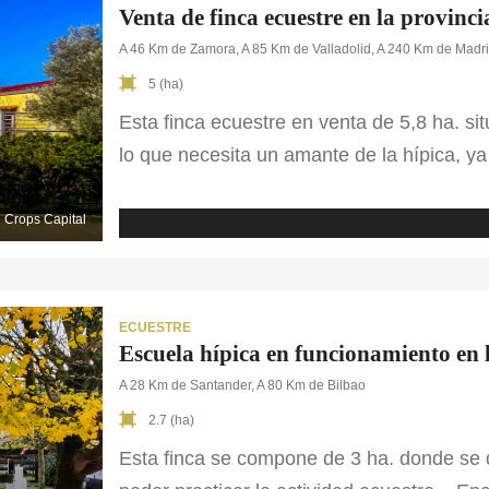
Venta de finca ecuestre en la provin
A 46 Km de Zamora, A 85 Km de Valladolid, A 240 Km de Madr
5 (ha)
Esta finca ecuestre en venta de 5,8 ha. si
lo que necesita un amante de la hípica, 
para poder realizar la actividad. Entre la
ecuestre encontramos una nave de 16 box
Crops Capital
ECUESTRE
Escuela hípica en funcionamiento en 
A 28 Km de Santander, A 80 Km de Bilbao
2.7 (ha)
Esta finca se compone de 3 ha. donde se d