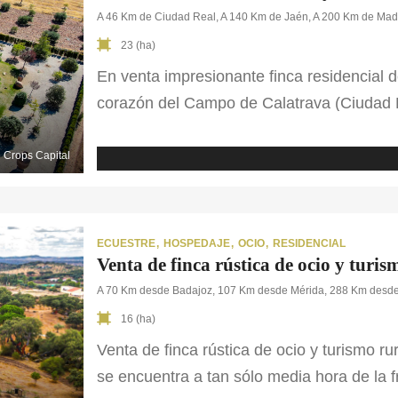
A 46 Km de Ciudad Real, A 140 Km de Jaén, A 200 Km de Mad
23 (ha)
En venta impresionante finca residencial de
corazón del Campo de Calatrava (Ciudad R
Ideal para quienes buscan una cómoda re
posibilidades de producción agrícola. La 
Crops Capital
independiente, conserva […]
ECUESTRE
HOSPEDAJE
OCIO
RESIDENCIAL
Venta de finca rústica de ocio y turi
A 70 Km desde Badajoz, 107 Km desde Mérida, 288 Km desde
16 (ha)
Venta de finca rústica de ocio y turismo ru
se encuentra a tan sólo media hora de la f