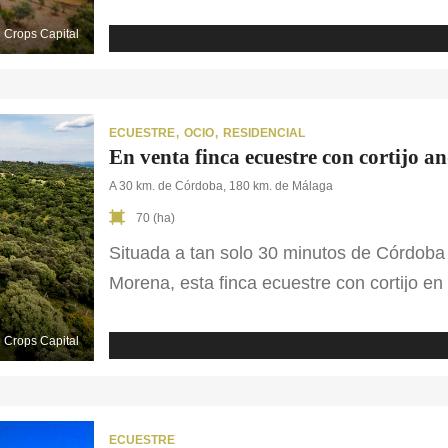
para obtener un gran rendimiento gracias a
conjuntos de edificaciones. La casa reside
Crops Capital
ocio, en la cual podemos […]
ECUESTRE
OCIO
RESIDENCIAL
En venta finca ecuestre con cortijo 
A 30 km. de Córdoba, 180 km. de Málaga
70 (ha)
Situada a tan solo 30 minutos de Córdoba ca
Morena, esta finca ecuestre con cortijo en
belleza, caracterizado por sus dehesas de
cordobés. El cortijo de 600 m², construid
Crops Capital
ECUESTRE