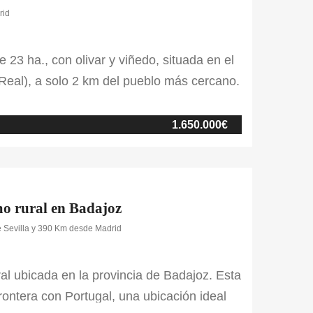
rid
 23 ha., con olivar y viñedo, situada en el
eal), a solo 2 km del pueblo más cercano.
sidencia en el campo con excelentes
vivienda principal, parcelada de modo
1.650.000€
smo rural en Badajoz
 Sevilla y 390 Km desde Madrid
ral ubicada en la provincia de Badajoz. Esta
rontera con Portugal, una ubicación ideal