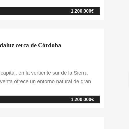
l turismo. La finca consta de tres
ncial, de dos plantas con zona exterior de
1.200.000€
andaluz cerca de Córdoba
pital, en la vertiente sur de la Sierra
 venta ofrece un entorno natural de gran
 encinas y paisajes típicos del campo
o en dos plantas, conserva el […]
1.200.000€