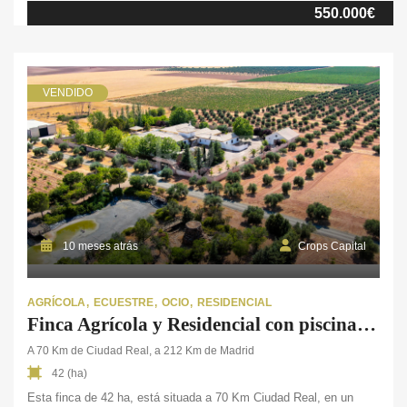
550.000€
ciudad. El club hípico cuenta con 16 […]
VENDIDO
10 meses atrás
Crops Capital
AGRÍCOLA
ECUESTRE
OCIO
RESIDENCIAL
Finca Agrícola y Residencial con piscina interior en Ciudad Real
A 70 Km de Ciudad Real, a 212 Km de Madrid
42 (ha)
Esta finca de 42 ha, está situada a 70 Km Ciudad Real, en un