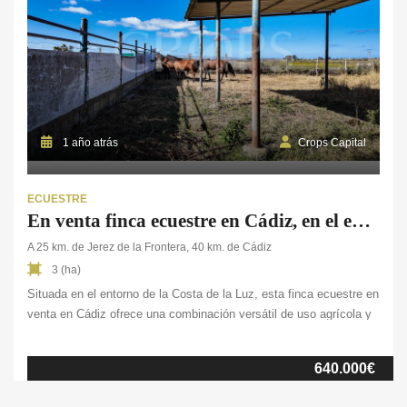
1 año atrás
Crops Capital
ECUESTRE
En venta finca ecuestre en Cádiz, en el entorno de la Costa de la Luz
A 25 km. de Jerez de la Frontera, 40 km. de Cádiz
3 (ha)
Situada en el entorno de la Costa de la Luz, esta finca ecuestre en
venta en Cádiz ofrece una combinación versátil de uso agrícola y
ganadero. Con una superficie total de 2,8 ha. valladas en todo su
perímetro, representa una excelente oportunidad para quienes
640.000€
buscan un entorno tranquilo, con buenas conexiones y cerca del
mar. […]