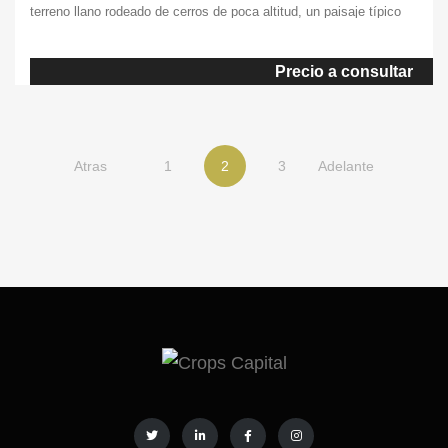
terreno llano rodeado de cerros de poca altitud, un paisaje típico
de la Meseta Central. Cuenta con 42 ha de terreno con 9,4 ha de
plantación de olivar y 27,6 ha de viñas, parte en secano y parte
Precio a consultar
en regadío además de un gran cortijo que ocupa 1400 m² de
terreno, albergando salones, bodega, 10 habitaciones con baño
privado, […]
Atras
1
2
3
Adelante