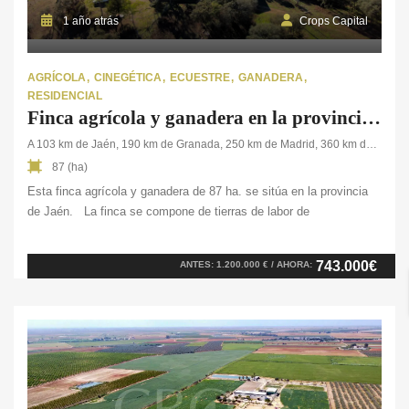
1 año atrás
Crops Capital
AGRÍCOLA
CINEGÉTICA
ECUESTRE
GANADERA
RESIDENCIAL
Finca agrícola y ganadera en la provincia de Jaén
A 103 km de Jaén, 190 km de Granada, 250 km de Madrid, 360 km de Valencia,
87 (ha)
Esta finca agrícola y ganadera de 87 ha. se sitúa en la provincia
de Jaén. La finca se compone de tierras de labor de
secano, matorral y pastos para los animales que habitan en la
finca. En cuanto a sus edificaciones, dispone de un cortijo de 50
743.000€
ANTES: 1.200.000 € / AHORA:
m², un almacén ganadero de 300 m², cuadras para más de
20 caballos, comederos, y una nave destinada al esquilado de
ovejas, con capacidad para 300/400 cabezas. En cuanto a […]