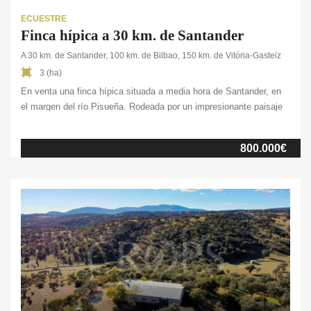
ECUESTRE
Finca hípica a 30 km. de Santander
A 30 km. de Santander, 100 km. de Bilbao, 150 km. de Vitória-Gasteiz
3 (ha)
En venta una finca hípica situada a media hora de Santander, en
el margen del río Pisueña. Rodeada por un impresionante paisaje
de prados y montañas, esta zona destaca por sus clima, con
inviernos suaves y veranos frescos, siendo la diferencia entre el
800.000€
invierno y el verano de unos once grados. Dispone de buen […]