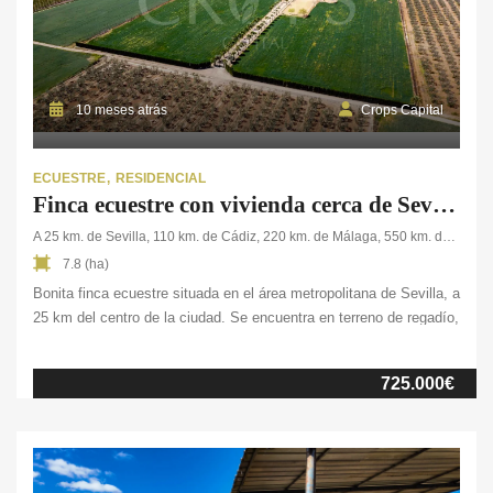
10 meses atrás
Crops Capital
ECUESTRE
RESIDENCIAL
Finca ecuestre con vivienda cerca de Sevilla ciudad
A 25 km. de Sevilla, 110 km. de Cádiz, 220 km. de Málaga, 550 km. de Madrid
7.8 (ha)
Bonita finca ecuestre situada en el área metropolitana de Sevilla, a
25 km del centro de la ciudad. Se encuentra en terreno de regadío,
completamente llano y con un acceso inmejorable a pocos
kilómetros de la autovía. La finca cuenta con una nave de más
725.000€
de 500 m² que combina tanto las viviendas como […]