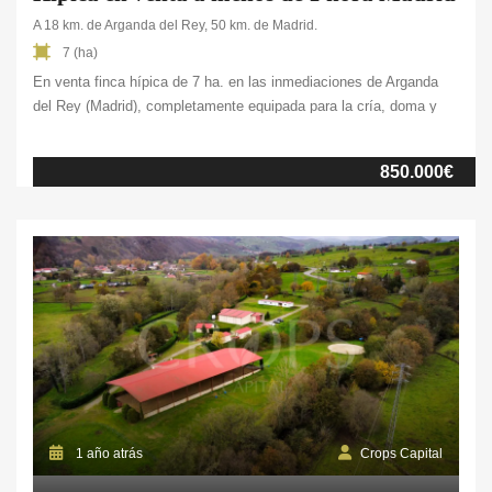
A 18 km. de Arganda del Rey, 50 km. de Madrid.
7 (ha)
En venta finca hípica de 7 ha. en las inmediaciones de Arganda
del Rey (Madrid), completamente equipada para la cría, doma y
entrenamiento de caballos, con capacidad para 33 equinos. La
propiedad cumple con los estándares de calidad necesarios para
850.000€
albergar caballos tanto en interior como en exterior, ofreciendo un
entorno seguro, funcional y adaptado […]
1 año atrás
Crops Capital