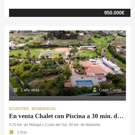
de una hora de Málaga. Estamos ante un lujo logístico y
geográfico difícil de encontrar en el mercado rústico actual, ya que
950.000€
la propiedad permite situarse a este breve trayecto de la capital
andaluza, de su […]
1 año atrás
Crops Capital
ECUESTRE
RESIDENCIAL
En venta Chalet con Piscina a 30 min. de Málaga
A 25 km. de Málaga y Costa del Sol, 40 km. de Marbella
1 (ha)