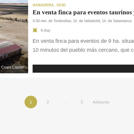
GANADERA
OCIO
A 30 min. de Tordesillas, 1h. de Valladolid, 1h. de Salamanca
9 (ha)
En venta finca para eventos de 9 ha. situa
10 minutos del pueblo más cercano, que c
entorno único. La propiedad destaca por s
actividades taurinas, espectáculos ecuestr
Crops Capital
[…]
1
2
…
5
Adelante