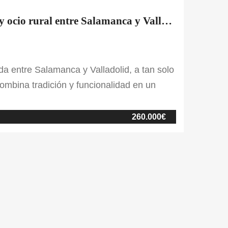
En venta finca para eventos taurinos y ocio rural entre Salamanca y Valladolid
da entre Salamanca y Valladolid, a tan solo
ombina tradición y funcionalidad en un
u plaza de toros con corrales, ideal para
es o eventos al aire libre. Dispone también
260.000€