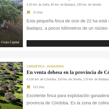
A 20 km. de Zafra, 85 km. de Badajoz, 160 km. de Sevilla
22 (ha)
Esta pequeña finca de ocio de 22 ha está 
Badajoz, a pocos kilómetros de un núcleo 
pintoresca vivienda inmersa en un entorn
cubiertas de encinas y alcornoques. La c
Crops Capital
CINEGÉTICA
GANADERA
En venta dehesa en la provincia de 
A 100 km. de Córdoba, 150 km. de Sevilla, 170 km. de Badajoz
512 (ha)
Excelente finca para explotación ganadera
provincia de Córdoba. Es la zona de colin