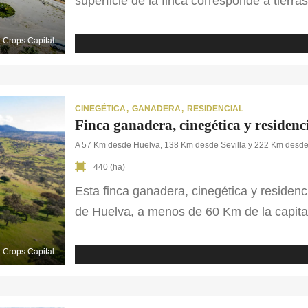
superficie de la finca corresponde a tierra
Cuenta con un pozo para abastecimiento de
finca ecuestre en Sevilla encontramos un c
Crops Capital
[…]
CINEGÉTICA
GANADERA
RESIDENCIAL
Finca ganadera, cinegética y residenc
A 57 Km desde Huelva, 138 Km desde Sevilla y 222 Km desd
440 (ha)
Esta finca ganadera, cinegética y residenci
de Huelva, a menos de 60 Km de la capita
de labor de secano, 150 ha. de pastos y 
parte de la propiedad está arrendada par
Crops Capital
edificaciones, […]