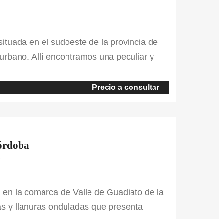
situada en el sudoeste de la provincia de
urbano. Allí encontramos una peculiar y
o natural de campos y suaves colinas
asa de 150 m² fue construida […]
Precio a consultar
Córdoba
.
 en la comarca de Valle de Guadiato de la
as y llanuras onduladas que presenta