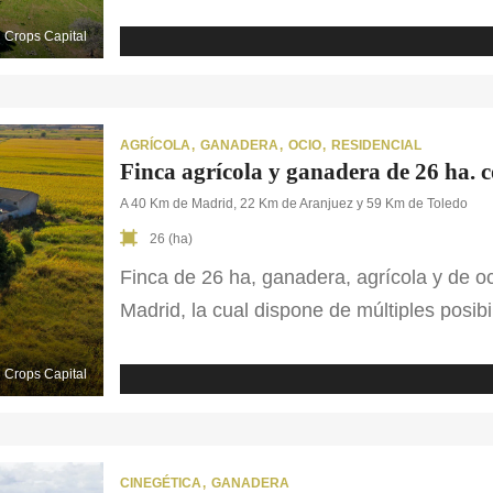
características propias de una dehesa. E
con dispersos bosques de encinas, junto c
Crops Capital
matorral. Actualmente […]
AGRÍCOLA
GANADERA
OCIO
RESIDENCIAL
Finca agrícola y ganadera de 26 ha. 
A 40 Km de Madrid, 22 Km de Aranjuez y 59 Km de Toledo
26 (ha)
Finca de 26 ha, ganadera, agrícola y de oc
Madrid, la cual dispone de múltiples posib
encontramos 3 aprovechamientos diferente
terreno de regadío, que podrían explotars
Crops Capital
lado, […]
CINEGÉTICA
GANADERA