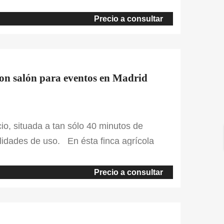
n la finca predominan pastos combinados
on retamas y jaguarzo en la parte de
Precio a consultar
con salón para eventos en Madrid
io, situada a tan sólo 40 minutos de
ilidades de uso. En ésta finca agrícola
s: por un lado, cuenta con 24 ha. de
e aportando grandes beneficios. Por otro
Precio a consultar