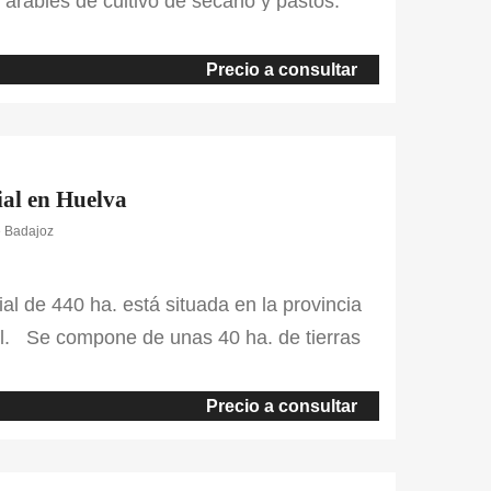
s arables de cultivo de secano y pastos.
 la finca. Entre las edificaciones de ésta
ortijo nuevo con 7 habitaciones, 3 cuartos
Precio a consultar
ial en Huelva
e Badajoz
al de 440 ha. está situada en la provincia
l. Se compone de unas 40 ha. de tierras
dehesa y una parte de masa forestal. La
a un parque eólico. En cuanto a sus
Precio a consultar