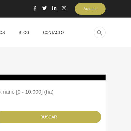
Acceder
OS
BLOG
CONTACTO
amaño [
0
-
10.000
] (ha)
BUSCAR