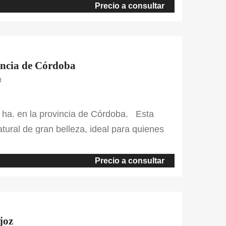
s de la capital. Es una propiedad
Precio a consultar
incia de Córdoba
d
 ha. en la provincia de Córdoba. Esta
atural de gran belleza, ideal para quienes
uraleza. Su diversidad de ecosistemas
 adehesados de encina y tierras arables,
Precio a consultar
joz