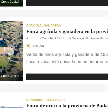
Comunidad de Madrid, a escasos 50 minuto
Crops Capital
construida con criterio, cuidada con […]
AGRÍCOLA
GANADERA
Finca agrícola y ganadera en la prov
A 61 Km de Córdoba, A 198 Km de Sevilla, A 387 Km de Madri
155 (ha)
Venta de finca agrícola y ganadera de 155
finca rústica está ubicada en un entorno n
buscan un espacio de conexión con la nat
productivos, con olivar de secano, pastos
Crops Capital
proporciona un excelente […]
GANADERA
RESIDENCIAL
Finca de ocio en la provincia de Bada