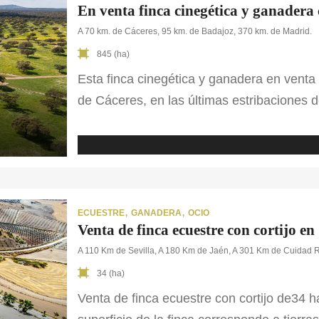
En venta finca cinegética y ganadera
A 70 km. de Cáceres, 95 km. de Badajoz, 370 km. de Madrid.
845 (ha)
Esta finca cinegética y ganadera en venta 
de Cáceres, en las últimas estribaciones d
define por unas amplias zonas llanas don
representativos de Extremadura. Esta de
y […]
ECUESTRE
GANADERA
OCIO
Venta de finca ecuestre con cortijo en 
A 110 Km de Sevilla, A 180 Km de Jaén, A 301 Km de Cuidad 
34 (ha)
Venta de finca ecuestre con cortijo de34 h