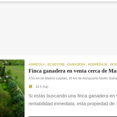
AGRÍCOLA
ECUESTRE
GANADERA
HOSPEDAJE
OCI
Finca ganadera en venta cerca de Ma
A 50 km de Madrid (capital), 30 km de Aeropuerto Adolfo Suár
16.5 (ha)
Si estás buscando una finca ganadera en 
rentabilidad inmediata, esta propiedad de
excepcional. Se encuentra situada en un en