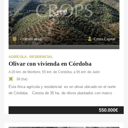
7 meses atrás
Crops Capital
AGRÍCOLA
RESIDENCIAL
Olivar con vivienda en Córdoba
A 20 km. de Montoro, 55 km. de Córdoba, a 95 km. de Jaén
38 (ha)
Ésta finca agrícola y residencial es un olivar ubicado en el norte
de Córdoba. Consta de 35 ha. de olivos plantados con marco
tradicional en una zona de relieve suave y ondulado, tipico de la
zona. Además, la propiedad cuenta con varias viviendas situadas
550.000€
en la parte alta de la finca lo que […]