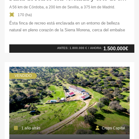
A 56 km de Córdoba, a 200 km de Sevilla, a 375 km de Madrid.
170 (ha)
Ésta finca de recreo está enclavada en un entorno de belleza
natural en pleno corazón de la Sierra Morena, cerca del embalse
del Guadalmellato en Córdoba. Se encuentra en una zona
montañosa, con colinas, arroyos y valles que forman unos
1.500.000€
ANTES: 1.800.000 € / AHORA:
paisajes de ensueño. Con una extensión de 170 ha. la propiedad
ofrece privacidad y […]
VENDIDO
1 año atrás
Crops Capital