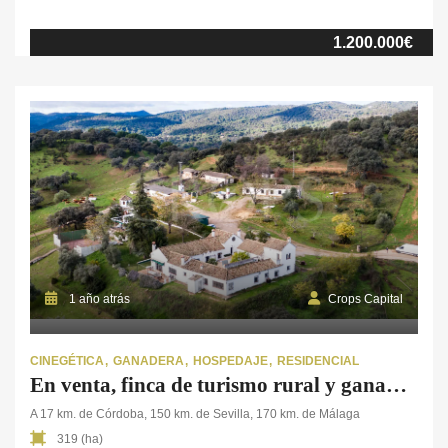
ofrece un entorno natural de gran belleza, caracterizado por sus
dehesas de encinas y paisajes típicos del campo cordobés. El
1.200.000€
cortijo de 600 m², construido en dos plantas, conserva el […]
1 año atrás
Crops Capital
CINEGÉTICA
GANADERA
HOSPEDAJE
RESIDENCIAL
En venta, finca de turismo rural y ganadera en Sierra Morena de Córdoba
A 17 km. de Córdoba, 150 km. de Sevilla, 170 km. de Málaga
319 (ha)