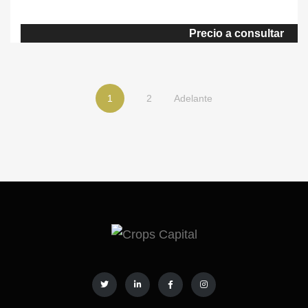
caza y la naturaleza. Completamente vallada, la finca ofrece un
paisaje montañoso dominado por frondosos bosques de pino,
Precio a consultar
pastos con encinas, y una rica fauna compuesta de ciervos,
gamos y jabalíes. […]
1
2
Adelante