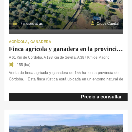
7 meses atrás
Crops Capital
AGRÍCOLA
GANADERA
Finca agrícola y ganadera en la provincia de Córdoba
A 61 Km de Córdoba, A 198 Km de Sevilla, A 387 Km de Madrid
155 (ha)
Venta de finca agrícola y ganadera de 155 ha. en la provincia de
Córdoba. Esta finca rústica está ubicada en un entorno natural de
gran belleza, ideal para quienes buscan un espacio de conexión
con la naturaleza. Su diversidad de ecosistemas productivos, con
Precio a consultar
olivar de secano, pastos adehesados de encina y tierras arables,
proporciona un excelente […]