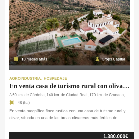
10 meses atrás
Crops Capital
AGROINDUSTRIA
HOSPEDAJE
En venta casa de turismo rural con olivar en Córdoba
A 50 km. de Córdoba, 140 km. de Ciudad Real, 170 km. de Granada, 190 km. de Sevilla, 200 km. de Málaga
48 (ha)
En venta magnífica finca rustica con una casa de turismo rural y
olivar, situada en una de las áreas olivareras más fértiles de
Andalucía, a solo 50 km. de Córdoba y con fácil acceso a
aeropuertos. La propiedad cuenta con una casa-molino de aceite
1.380.000€
señorial de 700 m² completamente renovada y equipada, ideal para