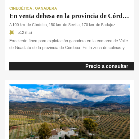
CINEGÉTICA
GANADERA
En venta dehesa en la provincia de Córdoba
A 100 km. de Córdoba, 150 km. de Sevilla, 170 km. de Badajoz.
512 (ha)
Excelente finca para explotación ganadera en la comarca de Valle
de Guadiato de la provincia de Córdoba. Es la zona de colinas y
llanuras onduladas que presenta características propias de una
dehesa. En la finca predominan pastos combinados con dispersos
Precio a consultar
bosques de encinas, junto con retamas y jaguarzo en la parte de
matorral. Actualmente […]