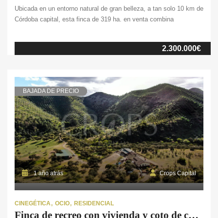
Ubicada en un entorno natural de gran belleza, a tan solo 10 km de
Córdoba capital, esta finca de 319 ha. en venta combina
comodidad, naturaleza y oportunidades de aprovechamiento de
turismo rural, actividad ganadera, cinegética y maderera. Con
2.300.000€
acceso fácil desde la carretera, la propiedad ofrece un estilo de
vida exclusivo en pleno corazón […]
BAJADA DE PRECIO
1 año atrás
Crops Capital
CINEGÉTICA
OCIO
RESIDENCIAL
Finca de recreo con vivienda y coto de caza en Córdoba