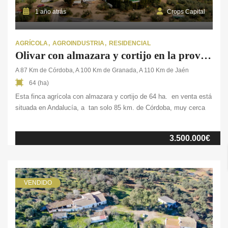
1 año atrás
Crops Capital
AGRÍCOLA
AGROINDUSTRIA
RESIDENCIAL
Olivar con almazara y cortijo en la provincia de Córdoba
A 87 Km de Córdoba, A 100 Km de Granada, A 110 Km de Jaén
64 (ha)
Esta finca agrícola con almazara y cortijo de 64 ha. en venta está
situada en Andalucía, a tan solo 85 km. de Córdoba, muy cerca
de localidades como Antequera o Lucena. Cuenta con 54 ha. de
olivar tradicional de la variedad Hojiblanca, así como con 10 ha. de
3.500.000€
olivar intensivo, de las cuales 5 […]
VENDIDO