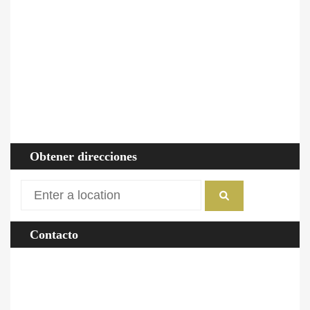
Tamaño
319 (ha)
Altitud
550
Precipitaciones
550
Temperatura
17
Obtener direcciones
Contacto