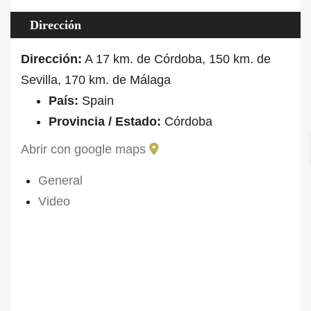
Dirección
Dirección:
A 17 km. de Córdoba, 150 km. de
Sevilla, 170 km. de Málaga
País:
Spain
Provincia / Estado:
Córdoba
Abrir con google maps
General
Video
ID Propiedad
FARM-2023-00510
Precio
2.300.000€
Tipo de propiedad
Cinegética, Ganadera,
Hospedaje, Residencial