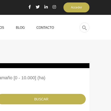
Acceder
OS
BLOG
CONTACTO
amaño [
0
-
10.000
] (ha)
BUSCAR