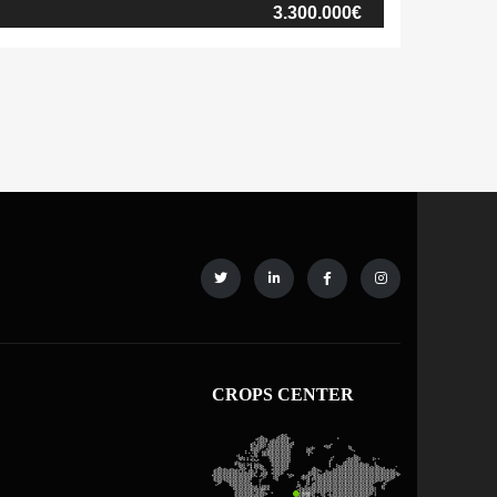
grícolas, una pequeña caseta de servicio
3.300.000€
sceptibles de rehabilitación, pertenecientes
ad […]
CROPS CENTER