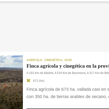
AGRÍCOLA
CINEGÉTICA
OCIO
Finca agrícola y cinegética en la prov
A 193 Km de Madrid, A 534 Km de Barcelona, A 317 Km de Bil
672 (ha)
Finca agrícola de 673 ha. vallada casi en
con 350 ha. de tierras arables de secano,
invierno. El resto de la finca se compone