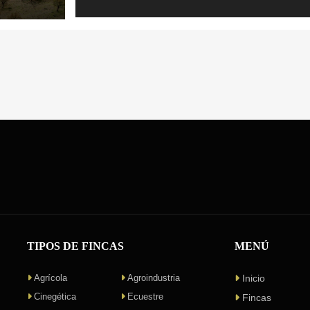
sus edificaciones, dispone de dos naves a
de 50 m², un aprisco y varias viviendas su
al antiguo pueblo deshabitado. La totalid
TIPOS DE FINCAS
MENÚ
Agrícola
Agroindustria
Inicio
Cinegética
Ecuestre
Fincas