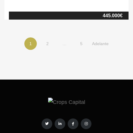
aproximadamente. De las cuales unas 116 ha. son de pasto para
las especies cinegéticas, y también encontramos cultivos de
445.000€
frutales, tierras arables y zona de olivares. Las edificaciones que
podemos observar en la finca son una nave ganadera la cual era
usada […]
1
2
…
5
Adelante