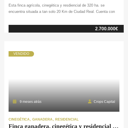
Esta finca agrícola, cinegética y resdiencial de 320 ha. se
encuentra situada a tan solo 20 Km de Ciudad Real. Cuenta con
20 ha. de tierras arables de secano, más de 200 ha. de monte
bajo y 55 ha. de pinar maderable. En cuanto al conjunto de
2.700.000€
edificaciones, encontramos una vivienda pareada en dos casas
independientes unidas por un bonito patio interior con porche, lo
que le aporta […]
VENDIDO
9 meses atrás
Crops Capital
CINEGÉTICA
GANADERA
RESIDENCIAL
Finca ganadera, cinegética y residencial en Huelva