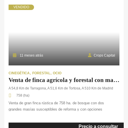
La totalidad […]
VENDIDO
11 meses atrás
Crops Capital
CINEGÉTICA
FORESTAL
OCIO
Venta de finca agrícola y forestal con masía en Tarragona
A 54,8 Km de Tarragona, A 51,6 Km de Tortosa, A 510 Km de Madrid
758 (ha)
Venta de gran finca rústica de 758 ha. de bosque con dos
grandes masías susceptibles de reforma y con opciones
de explotación forestal, en la provincia de Tarragona. En
esta finca cruzan senderos para hacer rutas de montaña ya que
Precio a consultar