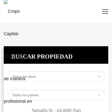
BUSCAR PROPIEDAD
Tamaño [
0
-
10.000
] (ha)