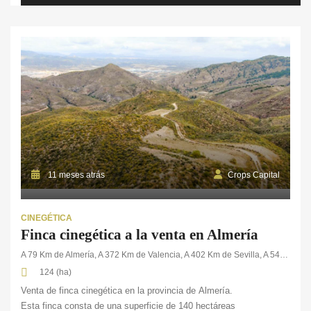
esta ubicada en una zona turística. Su entorno hace de esta finca
una gran oportunidad de inversión ya que ofrece grandes […]
11 meses atrás
Crops Capital
CINEGÉTICA
Finca cinegética a la venta en Almería
A 79 Km de Almería, A 372 Km de Valencia, A 402 Km de Sevilla, A 543 Km de Madrid
124 (ha)
Venta de finca cinegética en la provincia de Almería.
Esta finca consta de una superficie de 140 hectáreas