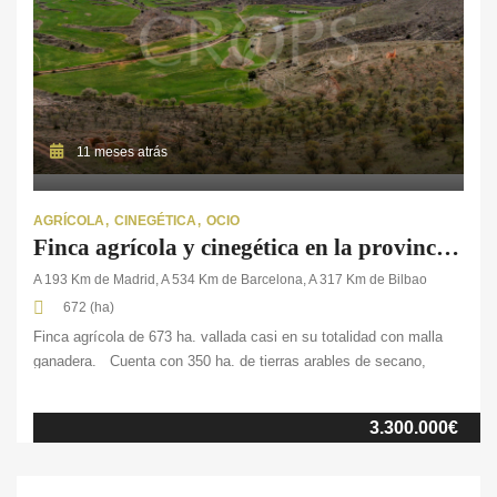
11 meses atrás
AGRÍCOLA
CINEGÉTICA
OCIO
Finca agrícola y cinegética en la provincia de Soria
A 193 Km de Madrid, A 534 Km de Barcelona, A 317 Km de Bilbao
672 (ha)
Finca agrícola de 673 ha. vallada casi en su totalidad con malla
ganadera. Cuenta con 350 ha. de tierras arables de secano,
donde habitualmente se cultiva cereal de invierno. El resto de la
finca se compone de monte bajo. En cuanto a sus edificaciones,
3.300.000€
dispone de dos naves agrícolas, una pequeña caseta de servicio
de 50 m², un aprisco y varias viviendas susceptibles
de rehabilitación, pertenecientes al antiguo pueblo deshabitado.