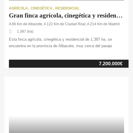
AGRÍCOLA
CINEGÉTICA
RESIDENCIAL
Gran finca agrícola, cinegética y residencial en la provincia de Albacete
A 86 Km de Albacete, A 122 Km de Ciudad Real, A 214 Km de Madrid
1.387 (ha)
Esta finca agrícola, cinegética y residencial de 1.387 ha. se
encuentra en la provincia de Albacete, muy cerca del paraje
natural de Las Lagunas de Ruidera. La finca se compone de más
de 830 ha. de labor de secano, 230 ha. de encinar, 0,6 ha. de
7.200.000€
olivar, pastos y monte bajo. En ella encontramos una vivienda
principal de 176m², divididos en dos […]