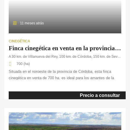
11 meses atrás
CINEGÉTICA
Finca cinegética en venta en la provincia de Córdoba
A 30 km. de Villanueva del Rey, 100 km. de Córdoba, 150 km. de Sevilla
700 (ha)
Situada en el noroeste de la provincia de Córdoba, esta finca
cinegética en venta de 700 ha. es ideal para los amantes de la
caza y la naturaleza. Completamente vallada, la finca ofrece un
paisaje montañoso dominado por frondosos bosques de pino,
Precio a consultar
pastos con encinas, y una rica fauna compuesta de ciervos,
gamos y jabalíes. […]