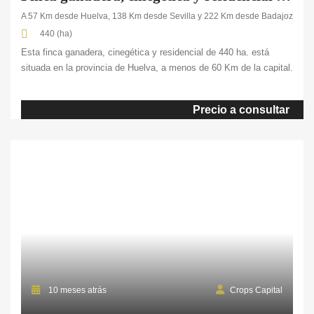
A 57 Km desde Huelva, 138 Km desde Sevilla y 222 Km desde Badajoz
440 (ha)
Esta finca ganadera, cinegética y residencial de 440 ha. está
situada en la provincia de Huelva, a menos de 60 Km de la capital.
Se compone de unas 40 ha. de tierras de labor de secano,
150 ha. de pastos y dehesa y una parte de masa forestal. La
Precio a consultar
parte de la propiedad está arrendada para un parque eólico. En
cuanto a sus edificaciones, […]
10 meses atrás
Crops Capital