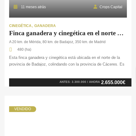
11 meses atrás
Crops Capital
CINEGÉTICA
GANADERA
Finca ganadera y cinegética en el norte de Badajoz
A 20 km. de Mérida, 80 km. de Badajoz, 350 km. de Madrid
480 (ha)
Esta finca ganadera y cinegética está ubicada en el norte de la
provincia de Badajoz, colindando con la provincia de Cáceres. Es
una zona que destaca por sus amplias llanuras y bosques de
encinas y alcornoques. Es lo que permite desarrollar tanto la
2.655.000€
ANTES: 3.300.000 / AHORA
actividad ganadera como la agrícola en una superficie de 480 ha.
[…]
VENDIDO