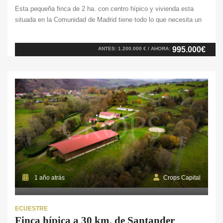
Esta pequeña finca de 2 ha. con centro hípico y vivienda esta
situada en la Comunidad de Madrid tiene todo lo que necesita un
amante de la hípica, ya que cuenta con todas las comodidades
para poder realizar la actividad. Cuenta con varias
995.000€
ANTES: 1.200.000 € / AHORA:
edificaciones: encontramos una escuela hípica con paddocks al
aire libre, una pista de […]
1 año atrás
Crops Capital
ECUESTRE
Finca hípica a 30 km. de Santander