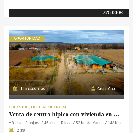
completamente llano y con un acceso inmejorable a pocos
kilómetros de la autovía. La finca cuenta con una nave de más
725.000€
de 500 m² que combina tanto las viviendas como […]
OPORTUNIDAD
11 meses atrás
Crops Capital
ECUESTRE
OCIO
RESIDENCIAL
Venta de centro hípico con vivienda en Madrid
A 8 km de Aranjuez, A 46 Km de Toledo, A 52 Km de Madrid, A 148 Km de Cuenca
2 (ha)