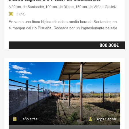
A 30 km. de Santander, 100 km. de Bilbao, 150 km. de Vitória-Gasteiz
3 (ha)
En venta una finca hípica situada a media hora de Santander, en
el margen del río Pisueña. Rodeada por un impresionante paisaje
de prados y montañas, esta zona destaca por sus clima, con
inviernos suaves y veranos frescos, siendo la diferencia entre el
800.000€
invierno y el verano de unos once grados. Dispone de buen […]
1 año atrás
Crops Capital