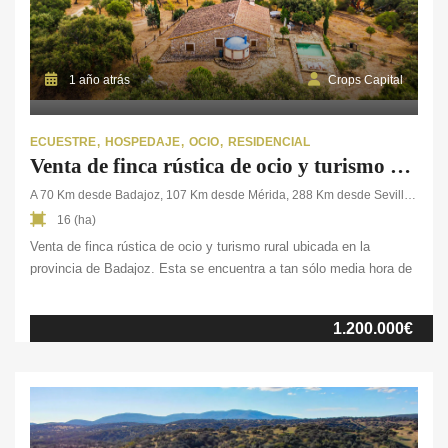
1 año atrás
Crops Capital
ECUESTRE
HOSPEDAJE
OCIO
RESIDENCIAL
Venta de finca rústica de ocio y turismo rural en Badajoz
A 70 Km desde Badajoz, 107 Km desde Mérida, 288 Km desde Sevilla y 390 Km desde Madrid
16 (ha)
Venta de finca rústica de ocio y turismo rural ubicada en la
provincia de Badajoz. Esta se encuentra a tan sólo media hora de
la frontera con Portugal, una ubicación ideal para obtener un gran
rendimiento gracias al turismo. La finca consta de tres conjuntos
1.200.000€
de edificaciones. La casa residencial, de dos plantas con zona
exterior de ocio, en la cual podemos […]