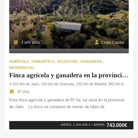
1 año atrás
Crops Capital
AGRÍCOLA
CINEGÉTICA
ECUESTRE
GANADERA
RESIDENCIAL
Finca agrícola y ganadera en la provincia de Jaén
A 103 km de Jaén, 190 km de Granada, 250 km de Madrid, 360 km de Valencia,
87 (ha)
Esta finca agrícola y ganadera de 87 ha. se sitúa en la provincia
de Jaén. La finca se compone de tierras de labor de
secano, matorral y pastos para los animales que habitan en la
finca. En cuanto a sus edificaciones, dispone de un cortijo de 50
743.000€
ANTES: 1.200.000 € / AHORA:
m², un almacén ganadero de 300 m², cuadras para más de
20 caballos, comederos, y una nave destinada al esquilado de