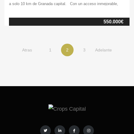
a solo 10 km de Granada capital. Con un acceso inmejorable,
esta finca ecuestre de más de 1 ha. se convierte en tu puerta de
entrada a la vida ecuestre sin renunciar a la comodidad de la
550.000€
ciudad. El club hípico cuenta con 16 […]
Atras
1
2
3
Adelante