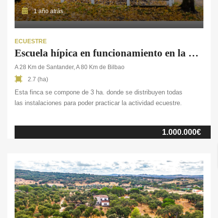
1 año atrás
ECUESTRE
Escuela hípica en funcionamiento en la provincia de Santander
A 28 Km de Santander, A 80 Km de Bilbao
2.7 (ha)
Esta finca se compone de 3 ha. donde se distribuyen todas
las instalaciones para poder practicar la actividad ecuestre.
Encontramos en ella dos pistas: una de ellas está cubierta y la
otra descubierta, la cual cuenta con piso de sílice y geotextil y se
1.000.000€
encuentra iluminada. También dispone de un picadero cubierto de
estructura de hormigón, con riego e iluminado, tres naves de 10
boxes cada una, una nave que alberga 14 boxes y un pajar.
Encontramos, también, la zona del club privado, donde se
encuentra […]