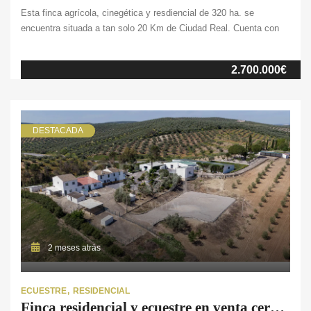
Esta finca agrícola, cinegética y resdiencial de 320 ha. se
encuentra situada a tan solo 20 Km de Ciudad Real. Cuenta con
20 ha. de tierras arables de secano, más de 200 ha. de monte
bajo y 55 ha. de pinar maderable. En cuanto al conjunto de
2.700.000€
edificaciones, encontramos una vivienda pareada en dos casas
independientes unidas por un bonito patio interior con porche, lo
que le aporta […]
DESTACADA
2 meses atrás
ECUESTRE
RESIDENCIAL
Finca residencial y ecuestre en venta cerca de Málaga