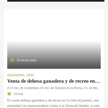
características principales de la zona. La vivienda […]
10 meses atrás
GANADERA
OCIO
Venta de dehesa ganadera y de recreo en La Vera
A 15 min. de Candeleda, 45 min. de Talavera de la Reina, 2 h. de Madrid
23 (ha)
En venta dehesa ganadera y de recreo en La Vera (Caceres), una
propiedad con espectaculares vistas a la Sierra de Gredos, a solo