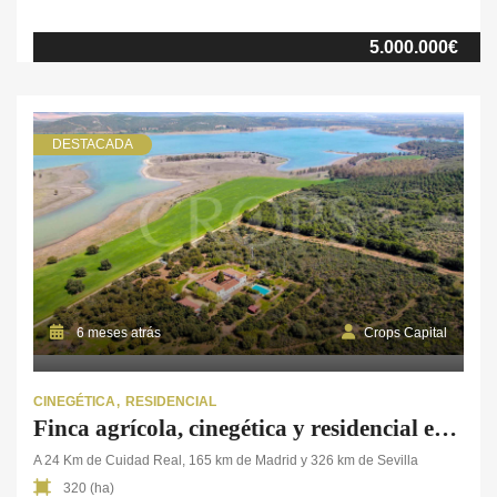
una de las zonas de referencia cinegética tanto por la calidad de la
fauna como por la reputación de esta. La finca está compuesta
5.000.000€
por 243 ha. de tierras de labor de secano, […]
DESTACADA
6 meses atrás
Crops Capital
CINEGÉTICA
RESIDENCIAL
Finca agrícola, cinegética y residencial en Ciudad Real
A 24 Km de Cuidad Real, 165 km de Madrid y 326 km de Sevilla
320 (ha)