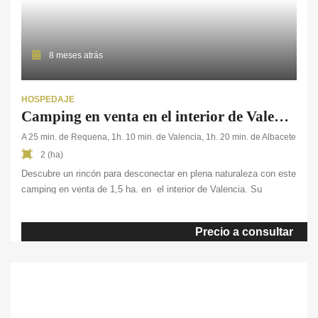
8 meses atrás
HOSPEDAJE
Camping en venta en el interior de Valencia
A 25 min. de Requena, 1h. 10 min. de Valencia, 1h. 20 min. de Albacete
2 (ha)
Descubre un rincón para desconectar en plena naturaleza con este
camping en venta de 1,5 ha. en el interior de Valencia. Su
ubicación a tan solo 1 hora de Valencia, Albacete, Cuenca y
Teruel, y a dos horas de Madrid, Alicante y Castellón, lo convierte
Precio a consultar
en un destino accesible y muy atractivo para el turismo […]