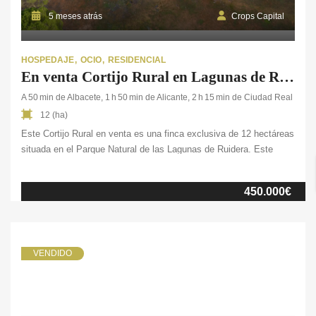
5 meses atrás
Crops Capital
HOSPEDAJE
OCIO
RESIDENCIAL
En venta Cortijo Rural en Lagunas de Ruidera, Ciudad Real.
A 50 min de Albacete, 1 h 50 min de Alicante, 2 h 15 min de Ciudad Real
12 (ha)
Este Cortijo Rural en venta es una finca exclusiva de 12 hectáreas
situada en el Parque Natural de las Lagunas de Ruidera. Este
entorno combina naturaleza, privacidad y un gran potencial
turístico. Por ello, es ideal tanto para familias como para
450.000€
inversores. El complejo rural dispone de dos viviendas
independientes. La casa principal, […]
VENDIDO