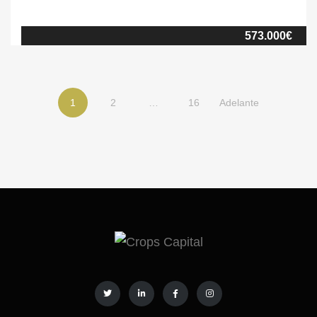
15 minutos de Candeleda y a 2 horas de Madrid. La finca, de 23
ha., combina pastos y pastos arbolados con 5 ha. de robledal,
573.000€
ofreciendo un paisaje de gran belleza […]
1
2
…
16
Adelante