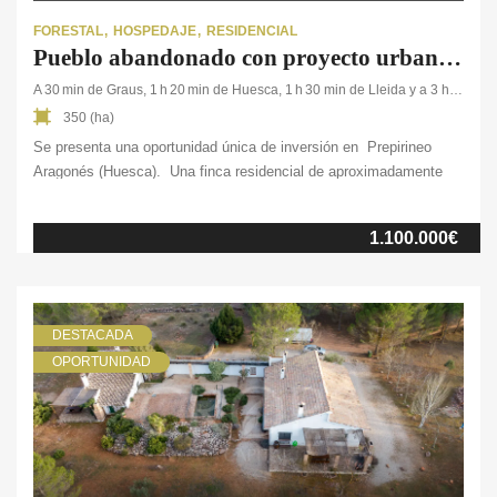
FORESTAL
HOSPEDAJE
RESIDENCIAL
Pueblo abandonado con proyecto urbanístico aprobado en Prepirineo Aragonés.
A 30 min de Graus, 1 h 20 min de Huesca, 1 h 30 min de Lleida y a 3 h de Andorra o Barcelona.
350 (ha)
Se presenta una oportunidad única de inversión en Prepirineo
Aragonés (Huesca). Una finca residencial de aproximadamente
350 hectáreas situada en un entorno natural, caracterizado por la
tranquilidad y la abundancia de masas forestales. Se trata de un
1.100.000€
pueblo abandonado ideal para la creación de un proyecto
residencial exclusivo, un complejo de turismo rural de alto nivel
[…]
DESTACADA
OPORTUNIDAD