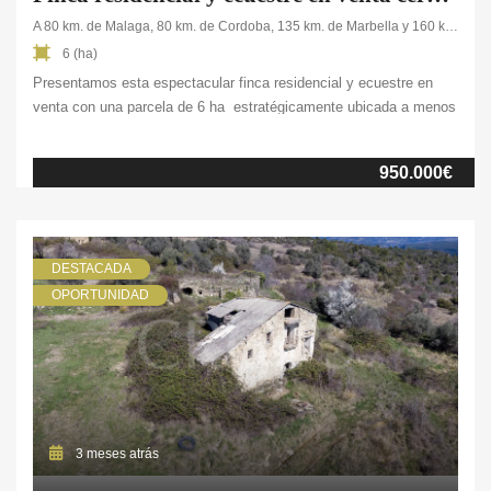
A 80 km. de Malaga, 80 km. de Cordoba, 135 km. de Marbella y 160 km. de Sevilla
6 (ha)
Presentamos esta espectacular finca residencial y ecuestre en
venta con una parcela de 6 ha estratégicamente ubicada a menos
de una hora de Málaga. Estamos ante un lujo logístico y
geográfico difícil de encontrar en el mercado rústico actual, ya que
950.000€
la propiedad permite situarse a este breve trayecto de la capital
andaluza, de su […]
DESTACADA
OPORTUNIDAD
3 meses atrás