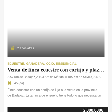
2 años atrás
ECUESTRE
GANADERA
OCIO
RESIDENCIAL
Venta de finca ecuestre con cortijo y plaza de toros en Badajoz
A 57 Km de Badajoz, A 103 Km de Mérida, A 185 Km de Sevilla, A 439 Km de Madrid
45 (ha)
Finca ecuestre con un cortijo de lujo a la venta en la provincia
de Badajoz. Esta finca de ensueño tiene todo lo que necesita un
amante del mundo taurino y ecuestre. En ella se han reunido
varios protagonistas del mundo taurino, entre ellos la plaza de
2.000.000€
toros que contiene la finca. Cuenta con un cortijo con