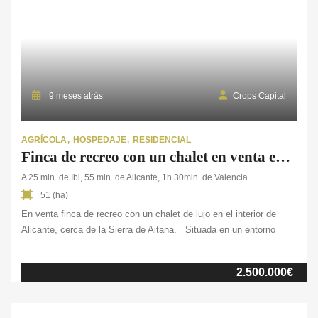
9 meses atrás
Crops Capital
AGRÍCOLA
HOSPEDAJE
RESIDENCIAL
Finca de recreo con un chalet en venta en Alicante
A 25 min. de Ibi, 55 min. de Alicante, 1h.30min. de Valencia
51 (ha)
En venta finca de recreo con un chalet de lujo en el interior de
Alicante, cerca de la Sierra de Aitana. Situada en un entorno
natural privilegiado, muy próxima a la Sierra de Aitana y a solo 1
hora de la Costa Blanca, esta finca de 51 ha. combina la
2.500.000€
tranquilidad del campo con […]