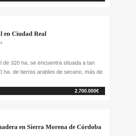
ial en Ciudad Real
la
al de 320 ha. se encuentra situada a tan
 ha. de tierras arables de secano, más de
aderable. En cuanto al conjunto de
pareada en dos casas independientes
2.700.000€
che, lo que le aporta […]
ganadera en Sierra Morena de Córdoba