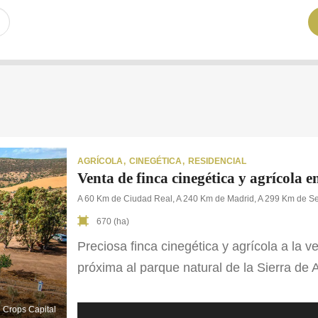
AGRÍCOLA
CINEGÉTICA
RESIDENCIAL
Venta de finca cinegética y agrícola 
A 60 Km de Ciudad Real, A 240 Km de Madrid, A 299 Km de Se
670 (ha)
Preciosa finca cinegética y agrícola a la v
próxima al parque natural de la Sierra de 
referencia cinegética tanto por la calidad
La finca está compuesta por 243 ha. de ti
Crops Capital