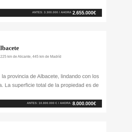
s. Es lo que permite desarrollar tanto la
na superficie de 480 ha. […]
2.655.000€
ANTES: 3.300.000 / AHORA
Albacete
 225 km de Alicante, 445 km de Madríd
 la provincia de Albacete, lindando con los
 La superficie total de la propiedad es de
ado, de las cuales 200 ha. son cultivables.
 está […]
8.000.000€
ANTES: 10.800.000 € / AHORA: