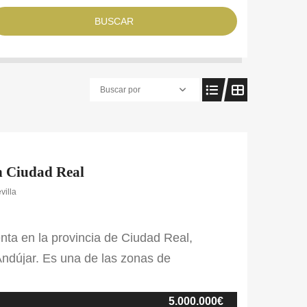
BUSCAR
Buscar por
en Ciudad Real
villa
enta en la provincia de Ciudad Real,
Andújar. Es una de las zonas de
 de la fauna como por la reputación de esta.
erras de labor de secano, […]
5.000.000€