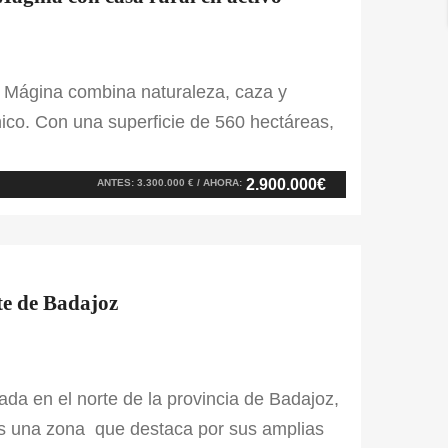
a Mágina combina naturaleza, caza y
ico. Con una superficie de 560 hectáreas,
s que alcanzan los 1.300 metros de altitud,
 pastos, encinas y zonas de monte bajo […]
2.900.000€
ANTES: 3.300.000 € / AHORA:
te de Badajoz
ada en el norte de la provincia de Badajoz,
Es una zona que destaca por sus amplias