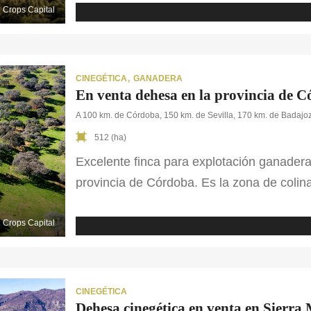
paisajes de ensueño. Con una extensión d
Crops Capital
y […]
CINEGÉTICA
GANADERA
En venta dehesa en la provincia de 
A 100 km. de Córdoba, 150 km. de Sevilla, 170 km. de Badajoz
512 (ha)
Excelente finca para explotación ganadera
provincia de Córdoba. Es la zona de colin
características propias de una dehesa. E
con dispersos bosques de encinas, junto c
Crops Capital
matorral. Actualmente […]
CINEGÉTICA
Dehesa cinegética en venta en Sierra 