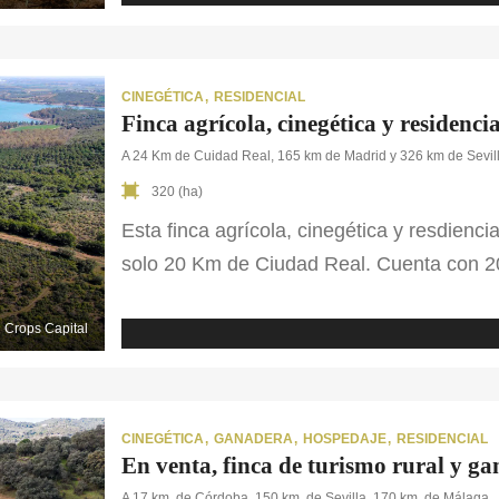
CINEGÉTICA
RESIDENCIAL
Finca agrícola, cinegética y residenc
A 24 Km de Cuidad Real, 165 km de Madrid y 326 km de Sevil
320 (ha)
Esta finca agrícola, cinegética y resdienci
solo 20 Km de Ciudad Real. Cuenta con 20
200 ha. de monte bajo y 55 ha. de pinar m
edificaciones, encontramos una vivienda 
Crops Capital
unidas por un bonito patio interior con por
CINEGÉTICA
GANADERA
HOSPEDAJE
RESIDENCIAL
En venta, finca de turismo rural y 
A 17 km. de Córdoba, 150 km. de Sevilla, 170 km. de Málaga