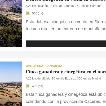
A 28 km. de Jaén, 78 km. de Granada, 140 km. de Córdoba
560 (ha)
Esta dehesa cinegética en venta en Sierr
turismo rural en un entorno de montaña ún
la finca se extiende entre valles y cumbre
ofreciendo un paisaje de gran belleza con
CINEGÉTICA
GANADERA
Finca ganadera y cinegética en el nor
A 20 km. de Mérida, 80 km. de Badajoz, 350 km. de Madrid
480 (ha)
Esta finca ganadera y cinegética está ubic
colindando con la provincia de Cáceres. 