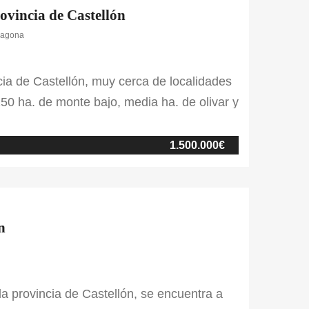
rovincia de Castellón
rragona
ncia de Castellón, muy cerca de localidades
0 ha. de monte bajo, media ha. de olivar y
 un Coto Privado de caza menor e intensivo
o con tela metálica sellada en su parte
1.500.000€
 cuenta con 17 bebederos […]
ón
la provincia de Castellón, se encuentra a