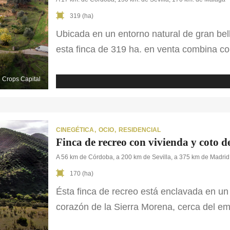
319 (ha)
Ubicada en un entorno natural de gran bel
esta finca de 319 ha. en venta combina c
aprovechamiento de turismo rural, activid
acceso fácil desde la carretera, la propied
Crops Capital
pleno corazón […]
CINEGÉTICA
OCIO
RESIDENCIAL
Finca de recreo con vivienda y coto 
A 56 km de Córdoba, a 200 km de Sevilla, a 375 km de Madrid
170 (ha)
Ésta finca de recreo está enclavada en un
corazón de la Sierra Morena, cerca del e
encuentra en una zona montañosa, con col