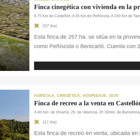
Finca cinegética con vivienda en la p
A 75 Km de Castellón, A 35 Km de Peñíscola, A 150 Km de Ta
257 (ha)
Esta finca de 257 ha. se sitúa en la provi
como Peñíscola o Benicarló. Cuenta con 25
varias edificaciones. La finca dispone de
completamente vallado en todo su perímetr
inferior con cordón de hormigón. Además,
AGRÍCOLA
CINEGÉTICA
HOSPEDAJE
OCIO
Finca de recreo a la venta en Castell
A 40 min. de Vinaròs, 2h. de Valencia, 2h 30min. de Barcelona
117 (ha)
Esta finca de recreo en venta, ubicada en 