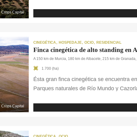
llanuras y bosques de encinas y alcornoque
actividad ganadera como la agrícola en u
Crops Capital
CINEGÉTICA
HOSPEDAJE
OCIO
RESIDENCIAL
Finca cinegética de alto standing en 
A 150 km de Murcia, 180 km de Albacete, 215 km de Granada,
1.700 (ha)
Ésta gran finca cinegética se encuentra en
Parques naturales de Río Mundo y Cazorla.
1.700 ha. que forman un coto de caza priv
El coto de caza tanto mayor como menor
Crops Capital
CINEGÉTICA
OCIO