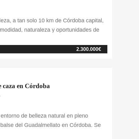
leza, a tan solo 10 km de Córdoba capital,
omodidad, naturaleza y oportunidades de
ad ganadera, cinegética y maderera. Con
ad ofrece un estilo de vida exclusivo en
2.300.000€
de caza en Córdoba
.
 entorno de belleza natural en pleno
mbalse del Guadalmellato en Córdoba. Se
inas, arroyos y valles que forman unos