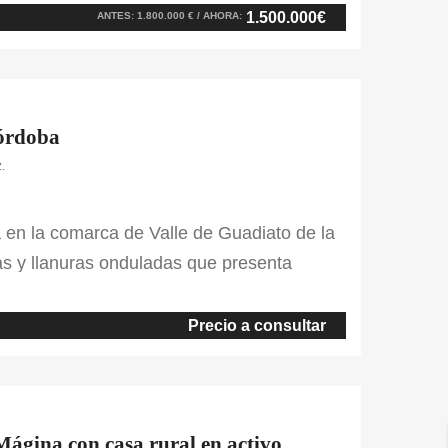
e 170 ha. la propiedad ofrece privacidad
1.500.000€
ANTES: 1.800.000 € / AHORA:
Córdoba
.
 en la comarca de Valle de Guadiato de la
as y llanuras onduladas que presenta
n la finca predominan pastos combinados
on retamas y jaguarzo en la parte de
Precio a consultar
Mágina con casa rural en activo