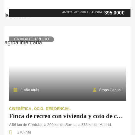
un encantador cortijo rural tradicional. La vivienda conserva el
alma de las antiguas casas de campo andaluzas y ofrece
395.000€
ANTES: 425.000 € / AHORA:
múltiples espacios residenciales, de ocio y para el cuidado de
animales. La vivienda principal, […]
BAJADA DE PRECIO
1 año atrás
Crops Capital
CINEGÉTICA
OCIO
RESIDENCIAL
Finca de recreo con vivienda y coto de caza en Córdoba
A 56 km de Córdoba, a 200 km de Sevilla, a 375 km de Madrid.
170 (ha)