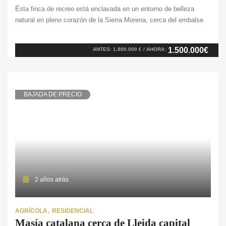
Ésta finca de recreo está enclavada en un entorno de belleza
natural en pleno corazón de la Sierra Morena, cerca del embalse
del Guadalmellato en Córdoba. Se encuentra en una zona
montañosa, con colinas, arroyos y valles que forman unos
1.500.000€
ANTES: 1.800.000 € / AHORA:
paisajes de ensueño. Con una extensión de 170 ha. la propiedad
ofrece privacidad y […]
BAJADA DE PRECIO
2 años atrás
AGRÍCOLA
RESIDENCIAL
Masía catalana cerca de Lleida capital