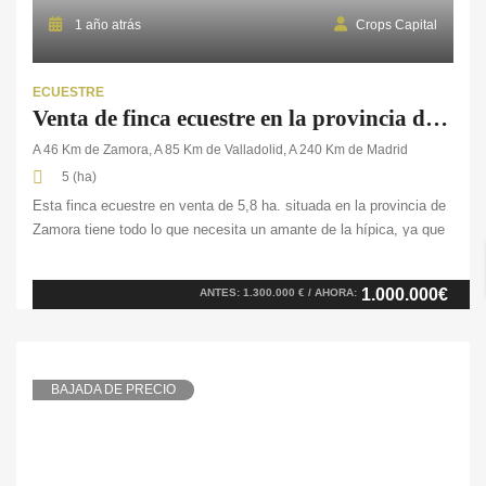
1 año atrás
Crops Capital
ECUESTRE
Venta de finca ecuestre en la provincia de Zamora
A 46 Km de Zamora, A 85 Km de Valladolid, A 240 Km de Madrid
5 (ha)
Esta finca ecuestre en venta de 5,8 ha. situada en la provincia de
Zamora tiene todo lo que necesita un amante de la hípica, ya que
cuenta con todas las comodidades para poder realizar la actividad.
Entre las edificaciones que conforman la zona ecuestre
1.000.000€
ANTES: 1.300.000 € / AHORA:
encontramos una nave de 16 boxes para caballos con parques […]
BAJADA DE PRECIO