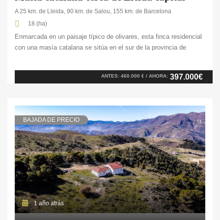
A 25 km. de Lleida, 90 km. de Salou, 155 km. de Barcelona
18 (ha)
Enmarcada en un paisaje típico de olivares, esta finca residencial
con una masía catalana se sitúa en el sur de la provincia de
Lleida, a 25 km. de Lleida capital. Con un relieve típicamente
mediterráneo de colinas y llanuras onduladas la finca ofrece unas
397.000€
ANTES: 460.000 € / AHORA:
vistas espectaculares y la tranquilidad propia de la zona. […]
BAJADA DE PRECIO
1 año atrás