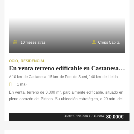
10 meses atrás
Crops Capital
OCIO
RESIDENCIAL
En venta terreno edificable en Castanesa (Pirineo)
A 10 km. de Castanesa, 15 km. de Pont de Suert, 140 km. de Lleida
1 (ha)
En venta, terreno de 3.000 m². parcialmente edificable, situado en
pleno corazón del Pirineo. Su ubicación estratégica, a 20 min. del
acceso a las pistas de esquí de Cerler, por Castanesa,
actualmente en construcción y con previsión de abertura para la
80.000€
ANTES: 130.000 € / AHORA:
próxima temporada, lo convierte en una oportunidad única para
inversión o para quienes buscan […]