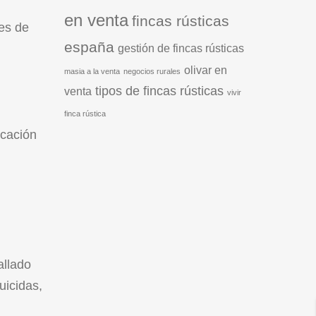
en venta
fincas rústicas
des de
españa
gestión de fincas rústicas
olivar en
masia a la venta
negocios rurales
tipos de fincas rústicas
venta
vivir
finca rústica
icación
allado
uicidas,