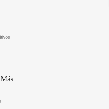
ltivos
s Más
s