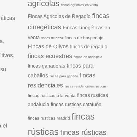
agricolas
fincas agricolas en venta
fincas
Fincas Agrícolas de Regadío
máticas
cinegéticas
Fincas cinegéticas en
venta
fincas de hospedaje
fincas de caza
a.
Fincas de Olivos
fincas de regadio
ltivos.
fincas ecuestres
fincas en andalucia
fincas para
fincas ganaderas
 su
fincas
caballos
fincas para ganado
residenciales
fincas residenciales rusticas
fincas rusticas
fincas rusticas a la venta
andalucia
fincas rusticas cataluña
fincas
fincas rusticas madrid
 el
rústicas
fincas rústicas