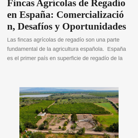
Fincas Agrícolas de Regadío
en España: Comercializació
n, Desafíos y Oportunidades
Las fincas agrícolas de regadío son una parte
fundamental de la agricultura española. España
es el primer país en superficie de regadío de la
Unión Europea y el primer país a nivel mundial en
superficie de riego localizado . El regadío
representa aproximadamente el 27% de la
superficie agrícola española, y produce alrededor
del 50% […]