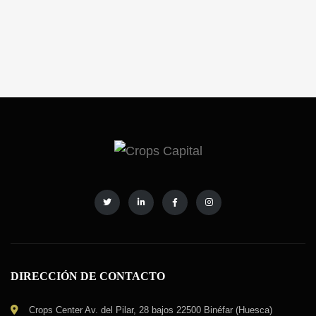
locales comerciales o apartamentos de ciudad.
Hoy, os hablamos de los pormenores de la
gestión de fincas rústicas. La gestión de […]
DIRECCIÓN DE CONTACTO
Crops Center Av. del Pilar, 28 bajos 22500 Binéfar (Huesca)