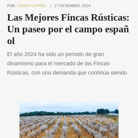
POR
CROPS CAPITAL
17 DICIEMBRE, 2024
Las Mejores Fincas Rústicas:
Un paseo por el campo españ
ol
El año 2024 ha sido un periodo de gran
dinamismo para el mercado de las Fincas
Rústicas, con una demanda que continúa siendo
muy exigente. En Crops Capital, hemos tenido el
privilegio de acompañar a nuestros clientes en la
compra de propiedades únicas y de destacar con
transacciones innovadoras, como nuestra primera
venta completamente online. […]