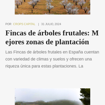
POR
CROPS CAPITAL
31 JULIO, 2024
Fincas de árboles frutales: M
ejores zonas de plantación
Las Fincas de árboles frutales en España cuentan
con variedad de climas y suelos y ofrecen una
riqueza única para estas plantaciones. La
elección adecuada de la zona es crucial para el
éxito de cualquier proyecto agrícola. Este artículo
explora las mejores regiones del país para el
cultivo de frutas, destacando sus características
distintivas y […]