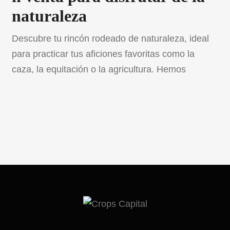
naturaleza
Descubre tu rincón rodeado de naturaleza, ideal
para practicar tus aficiones favoritas como la
caza, la equitación o la agricultura. Hemos
seleccionado cuidadosamente las mejores fincas
rústicas en venta de 2023 para ti. Estas seis
propiedades únicas, ubicadas en distintas
provincias de España, ofrecen todo lo necesario
para una vida tranquila y confortable. Desde
opciones […]