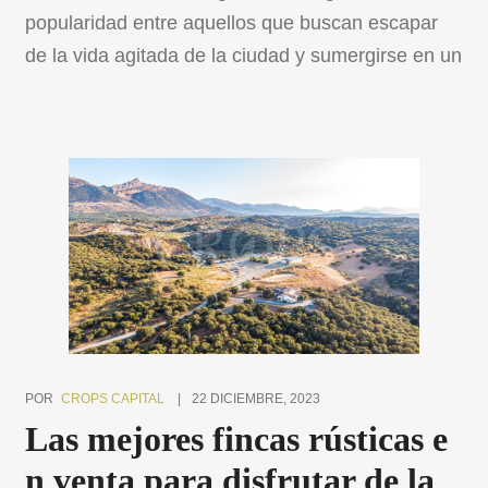
popularidad entre aquellos que buscan escapar
de la vida agitada de la ciudad y sumergirse en un
estilo de vida más tranquilo y auténtico. En
nuestra cartera, hemos reunido algunas de las
propiedades más extraordinarias que capturan la
esencia de la vida rural en su máxima expresión.
Acompáñanos en […]
POR
CROPS CAPITAL
22 DICIEMBRE, 2023
Las mejores fincas rústicas e
n venta para disfrutar de la