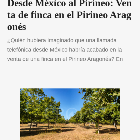
Desde México al Pirineo: Ven
ta de finca en el Pirineo Arag
onés
¿Quién hubiera imaginado que una llamada
telefónica desde México habría acabado en la
venta de una finca en el Pirineo Aragonés? En
Crops Capital, estamos celebrando un hito en
nuestro enfoque hacia la compraventa de
propiedades rurales: una finca de recreo en el
corazón del Sobrarbe, cerca de Aínsa, fue
adquirida recientemente por una cliente […]