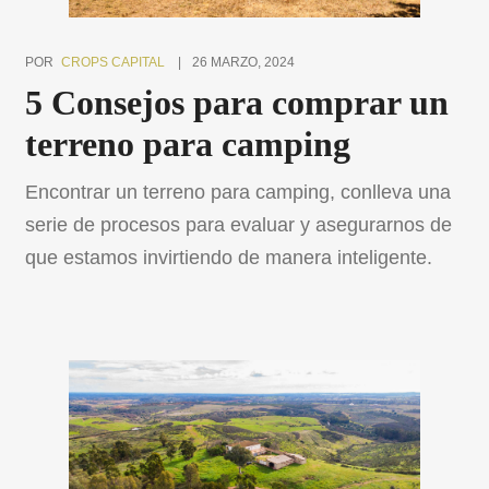
POR
CROPS CAPITAL
26 MARZO, 2024
5 Consejos para comprar un
terreno para camping
Encontrar un terreno para camping, conlleva una
serie de procesos para evaluar y asegurarnos de
que estamos invirtiendo de manera inteligente.
Antes de iniciar la búsqueda, es fundamental que
tengas claro qué tipo de camping quieres crear.
¿Será un camping familiar, un espacio para
grupos, un glamping de lujo o un camping
enfocado en actividades […]