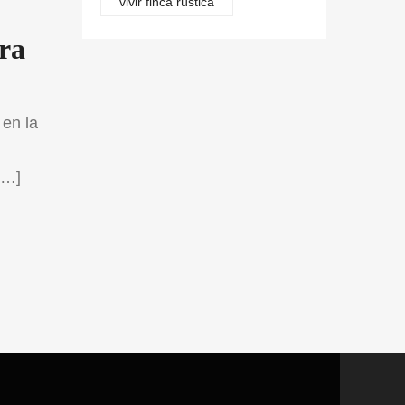
vivir finca rústica
ra
 en la
[…]