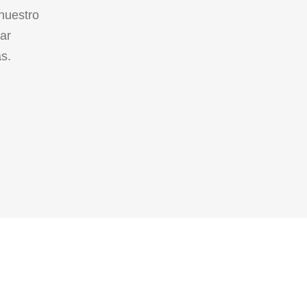
nuestro
ar
as.