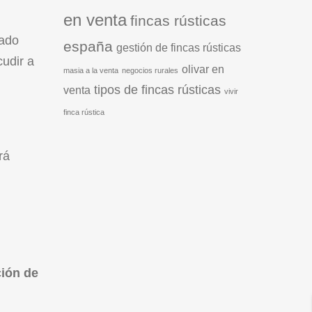
en venta
fincas rústicas
nado
españa
gestión de fincas rústicas
cudir a
olivar en
masia a la venta
negocios rurales
tipos de fincas rústicas
venta
vivir
finca rústica
rá
ción de