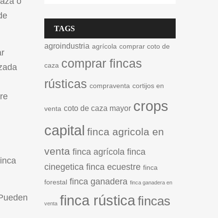
caza o
de
TAGS
agroindustria
agrícola
comprar coto de
ar
comprar fincas
caza
izada
rústicas
compraventa
cortijos en
re
crops
coto de caza mayor
venta
capital
finca agricola en
venta
finca agrícola
finca
finca
cinegetica
finca ecuestre
finca
finca ganadera
forestal
finca ganadera en
. Pueden
finca rústica
fincas
venta