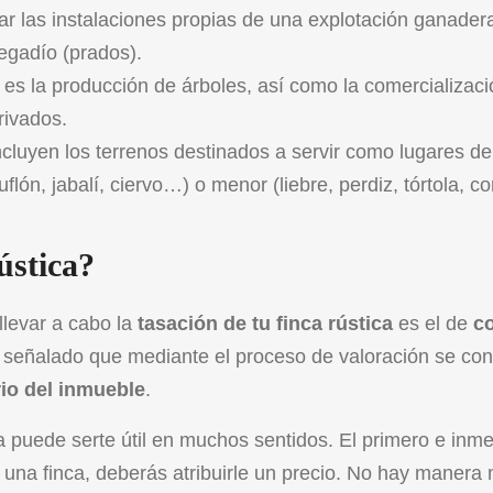
ar las instalaciones propias de una explotación ganader
egadío (prados).
al es la producción de árboles, así como la comercializac
rivados.
ncluyen los terrenos destinados a servir como lugares de
ón, jabalí, ciervo…) o menor (liebre, perdiz, tórtola, co
ústica?
llevar a cabo la
tasación de tu finca rústica
es el de
c
 señalado que mediante el proceso de valoración se co
io del inmueble
.
ca puede serte útil en muchos sentidos. El primero e inm
 una finca, deberás atribuirle un precio. No hay manera