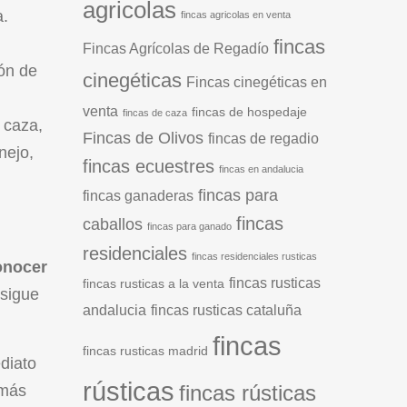
agricolas
a.
fincas agricolas en venta
fincas
Fincas Agrícolas de Regadío
ión de
cinegéticas
Fincas cinegéticas en
venta
fincas de hospedaje
fincas de caza
 caza,
Fincas de Olivos
fincas de regadio
nejo,
fincas ecuestres
fincas en andalucia
fincas para
fincas ganaderas
fincas
caballos
fincas para ganado
residenciales
fincas residenciales rusticas
onocer
fincas rusticas
fincas rusticas a la venta
nsigue
andalucia
fincas rusticas cataluña
fincas
fincas rusticas madrid
ediato
rústicas
fincas rústicas
 más