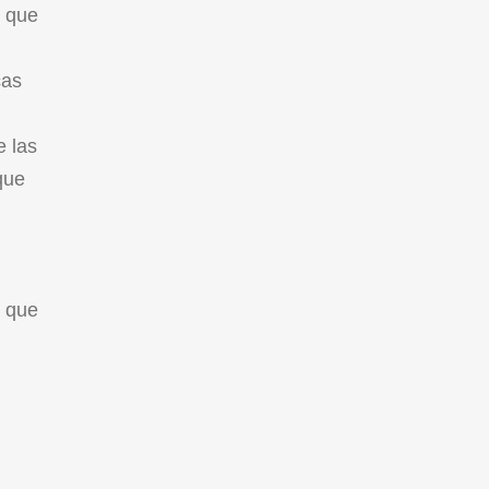
s que
cas
e las
que
s que