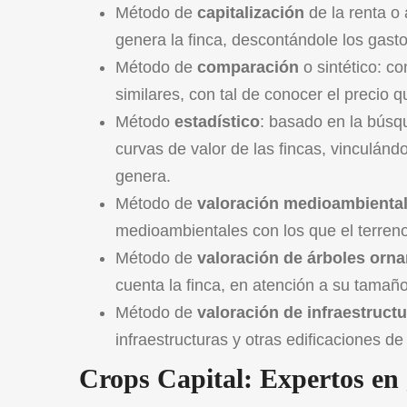
Método de
capitalización
de la renta o 
genera la finca, descontándole los gast
Método de
comparación
o sintético: co
similares, con tal de conocer el preci
Método
estadístico
: basado en la búsqu
curvas de valor de las fincas, vinculánd
genera.
Método de
valoración medioambienta
medioambientales con los que el terren
Método de
valoración de árboles orn
cuenta la finca, en atención a su tamañ
Método de
valoración de infraestructu
infraestructuras y otras edificaciones de 
Crops Capital: Expertos en g