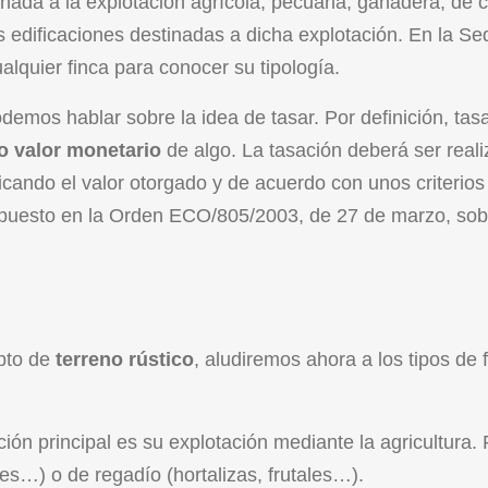
inada a la explotación agrícola, pecuaria, ganadera, de 
as edificaciones destinadas a dicha explotación. En la
Se
lquier finca para conocer su tipología.
odemos hablar sobre la idea de tasar. Por definición, tas
 o valor monetario
de algo. La tasación deberá ser real
icando el valor otorgado y de acuerdo con unos criterios
mpuesto en la
Orden ECO/805/2003, de 27 de marzo, sob
pto de
terreno rústico
, aludiremos ahora a los tipos de 
ción principal es su explotación mediante la agricultura
res…) o de regadío (hortalizas, frutales…).