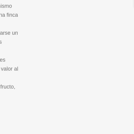
 mismo
na finca
narse un
s
tes
valor al
fructo,