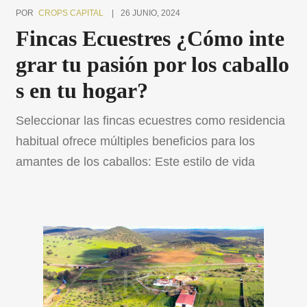
POR
CROPS CAPITAL
26 JUNIO, 2024
Fincas Ecuestres ¿Cómo inte
grar tu pasión por los caballo
s en tu hogar?
Seleccionar las fincas ecuestres como residencia
habitual ofrece múltiples beneficios para los
amantes de los caballos: Este estilo de vida
permite combinar la pasión por estos majestuosos
animales con la comodidad y tranquilidad del
hogar. Pero, ¿cómo se logra integrar de manera
efectiva la vida ecuestre en el hogar? En este
artículo, explicaremos los beneficios […]