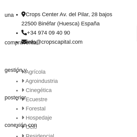
DIRECCIÓN DE CONTACTO
Crops Center Av. del Pilar, 28 bajos
22500 Binéfar (Huesca) España
+34 974 09 40 90
info@cropscapital.com
TIPOS DE FINCAS
Agrícola
Agroindustria
Cinegética
Ecuestre
Forestal
Hospedaje
Ocio
Residencial