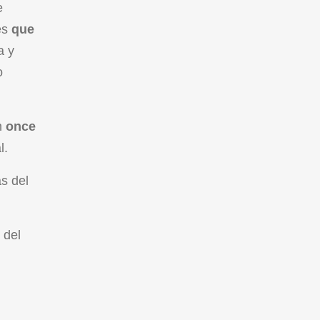
e
es
que
a y
o
n
once
l.
s del
 del