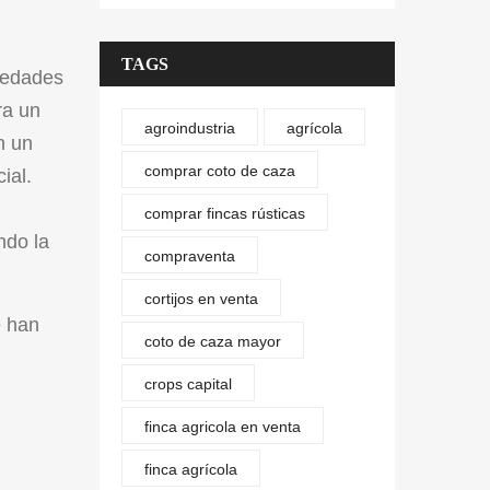
TAGS
ovedades
ra un
agroindustria
agrícola
n un
comprar coto de caza
ial.
comprar fincas rústicas
ndo la
compraventa
cortijos en venta
e han
coto de caza mayor
crops capital
finca agricola en venta
finca agrícola