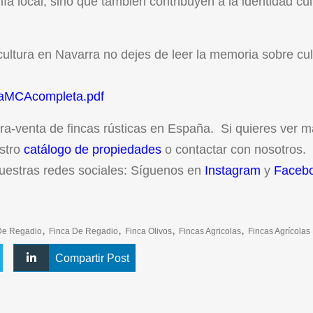
ía local, sino que también contribuyen a la identidad cul
cultura en Navarra no dejes de leer la memoria sobre cul
iaMCAcompleta.pdf
a-venta de fincas rústicas en España. Si quieres ver 
estro
catálogo de propiedades
o contactar con nosotros.
uestras redes sociales: Síguenos en
Instagram
y
Faceb
,
,
,
,
 De Regadio
Finca De Regadio
Finca Olivos
Fincas Agricolas
Fincas Agrícolas
Compartir Post