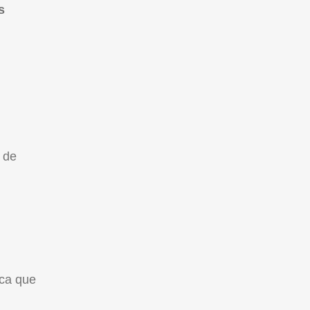
s
 de
sca que