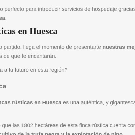
o perfecto para introducir servicios de hospedaje gracias
ea
.
ticas en Huesca
 partido, llega el momento de presentarte
nuestras me
s de que te encantarán.
 a tu futuro en esta región?
ca
incas rústicas en Huesca
es una auténtica, y gigantesc
no que las 1802 hectáreas de esta
finca rústica
cuenta con
cultivo de la trufa negra y la explotación de pino