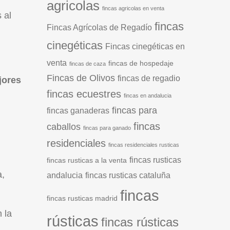
agricolas
fincas agricolas en venta
 al
fincas
Fincas Agrícolas de Regadío
cinegéticas
Fincas cinegéticas en
venta
fincas de hospedaje
fincas de caza
Fincas de Olivos
fincas de regadio
jores
fincas ecuestres
fincas en andalucia
fincas para
fincas ganaderas
fincas
caballos
fincas para ganado
residenciales
fincas residenciales rusticas
fincas rusticas
fincas rusticas a la venta
a,
andalucia
fincas rusticas cataluña
fincas
fincas rusticas madrid
 la
rústicas
fincas rústicas