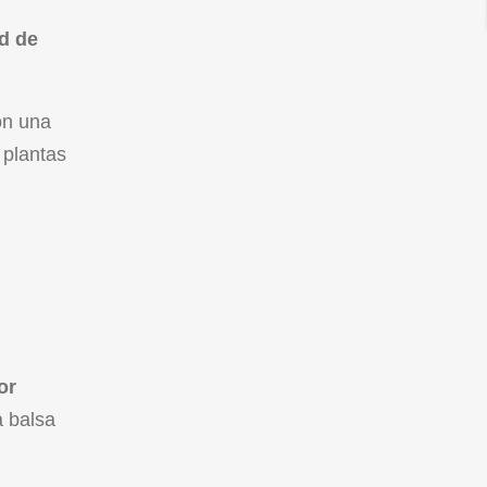
d de
on una
 plantas
or
a balsa