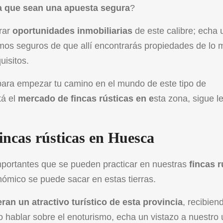
a que sean una apuesta segura
?
trar
oportunidades inmobiliarias
de este calibre; echa 
mos seguros de que allí encontrarás propiedades de lo 
uisitos.
o para empezar tu camino en el mundo de este tipo de
tá el
mercado de fincas rústicas en e
sta zona, sigue l
fincas rústicas en Huesca
mportantes que se pueden practicar en nuestras
fincas r
nómico se puede sacar en estas tierras.
an un atractivo turístico de esta provincia
, recibien
o hablar sobre el
enoturismo
, echa un vistazo a nuestro 