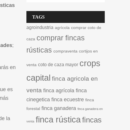
sticas
TAGS
agroindustria
agrícola
comprar coto de
comprar fincas
caza
dades
;
rústicas
compraventa
cortijos en
crops
coto de caza mayor
venta
arás en
capital
finca agricola en
que es
venta
finca agrícola
finca
 más
cinegetica
finca ecuestre
finca
finca ganadera
forestal
finca ganadera en
finca rústica
de la
fincas
venta