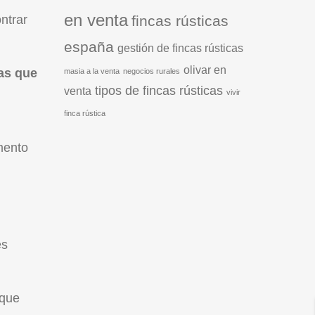
en venta
fincas rústicas
ntrar
españa
gestión de fincas rústicas
olivar en
as que
masia a la venta
negocios rurales
tipos de fincas rústicas
venta
vivir
finca rústica
mento
s
 que