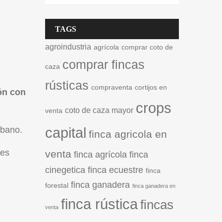
TAGS
agroindustria
agrícola
comprar coto de
comprar fincas
caza
rústicas
compraventa
cortijos en
ón con
crops
coto de caza mayor
venta
capital
rbano.
finca agricola en
les
venta
finca agrícola
finca
cinegetica
finca ecuestre
finca
finca ganadera
forestal
finca ganadera en
finca rústica
fincas
venta