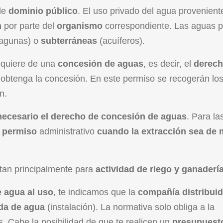
de
dominio público
. El uso privado del agua provenient
n
por parte del
organismo
correspondiente. Las aguas p
 lagunas) o
subterráneas
(acuíferos).
requiere de una
concesión de aguas
, es decir, el
derech
 obtenga la concesión. En este permiso se recogerán lo
n.
necesario el derecho de concesión de aguas
. Para la
á
permiso
administrativo
cuando la extracción sea de 
itan principalmente para
actividad de riego y ganadería
 agua al uso
, te indicamos que la
compañía distribui
ida de agua
(instalación). La normativa solo obliga a la
s. Cabe la posibilidad de que te realicen un
presupues