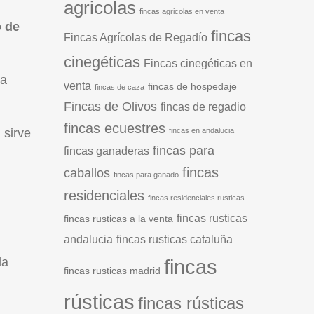
agricolas
fincas agricolas en venta
o de
fincas
Fincas Agrícolas de Regadío
cinegéticas
Fincas cinegéticas en
la
venta
fincas de hospedaje
fincas de caza
Fincas de Olivos
fincas de regadio
fincas ecuestres
 sirve
fincas en andalucia
fincas para
fincas ganaderas
fincas
caballos
fincas para ganado
residenciales
fincas residenciales rusticas
fincas rusticas
fincas rusticas a la venta
andalucia
fincas rusticas cataluña
fincas
la
fincas rusticas madrid
rústicas
fincas rústicas