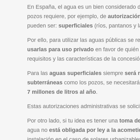
En España, el agua es un bien considerado 
pozos requiere, por ejemplo, de
autorizació
pueden ser:
superficiales
(ríos, pantanos y
Por ello, para utilizar las aguas públicas se 
usarlas para uso privado
en favor de quién
requisitos y las características de la concesió
Para las
aguas superficiales
siempre
será 
subterráneas
como los pozos, se necesitar
7 millones de litros al año
.
Estas autorizaciones administrativas se solic
Por otro lado, si tu idea es tener una
toma de
agua no
está obligada por ley a la acomet
instalación en el caso de solares urbanizable