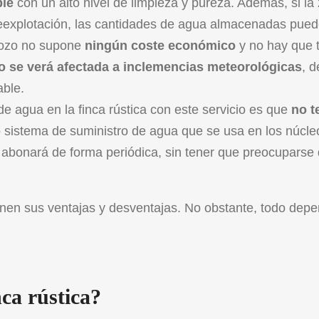
ble
con un alto nivel de limpieza y pureza. Además, si la
reexplotación, las cantidades de agua almacenadas pued
 pozo no supone
ningún coste económico
y no hay que t
o se verá afectada a inclemencias meteorológicas
, d
ble.
de agua en la finca rústica con este servicio es que
no t
o sistema de suministro de agua que se usa en los núcle
se abonará de forma periódica, sin tener que preocuparse
enen sus ventajas y desventajas. No obstante, todo dep
ca rústica?