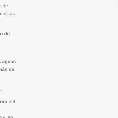
e de
úblicas
o de
s
s
aguas
más de
.
dora
del
to
y, en