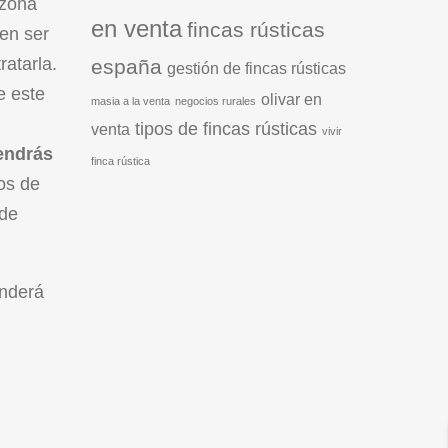
 zona
en venta
fincas rústicas
en ser
ratarla.
españa
gestión de fincas rústicas
e este
olivar en
masia a la venta
negocios rurales
tipos de fincas rústicas
venta
vivir
endrás
finca rústica
os de
 de
enderá