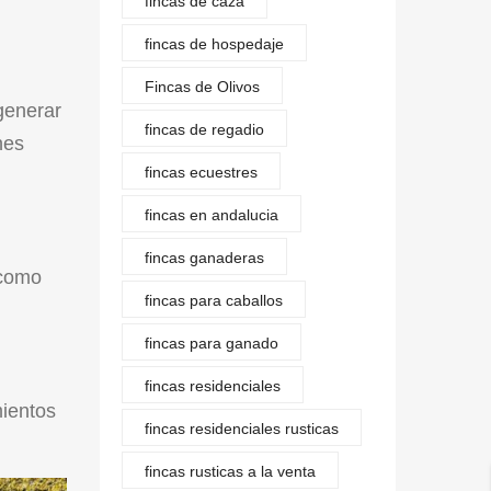
fincas de caza
fincas de hospedaje
Fincas de Olivos
generar
fincas de regadio
nes
fincas ecuestres
fincas en andalucia
fincas ganaderas
 como
fincas para caballos
fincas para ganado
fincas residenciales
mientos
fincas residenciales rusticas
fincas rusticas a la venta