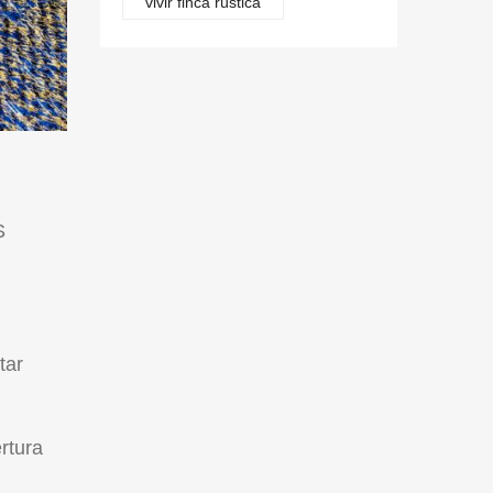
vivir finca rústica
S
tar
rtura