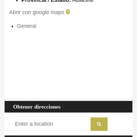
Provincia / Estado:
Albacete
Abrir con google maps
General
ID Propiedad
FARM-2024-00663
Precio
425.000€
Tipo de propiedad
Ocio
Tamaño
2 (ha)
Altitud
1120
Precipitaciones
600
Temperatura
11
Obtener direcciones