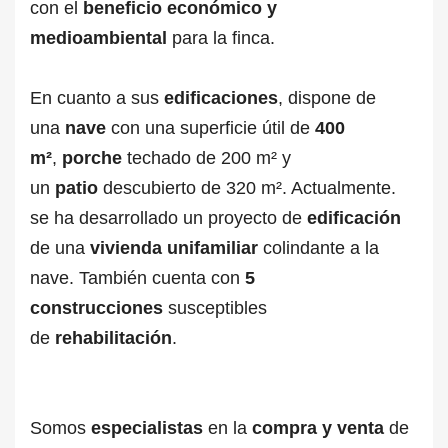
con el
beneficio
económico
y
medioambiental
para la finca.
En cuanto a sus
edificaciones
, dispone de
una
nave
con una superficie útil de
400
m²
,
porche
techado de 200 m² y
un
patio
descubierto de 320 m². Actualmente.
se ha desarrollado un proyecto de
edificación
de una
vivienda unifamiliar
colindante a la
nave. También cuenta con
5
construcciones
susceptibles
de
rehabilitación
.
Somos
especialistas
en la
compra
y
venta
de