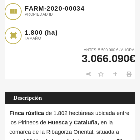
FARM-2020-00034
PROPIEDAD ID
1.800
(ha)
TAMAÑO
ANTES: 5.500.000 € / AHORA:
3.066.090€
Descripción
Finca rústica
de 1.802 hectáreas ubicada entre
los Pirineos de
Huesca
y
Cataluña,
en la
comarca de la Ribagorza Oriental, situada a