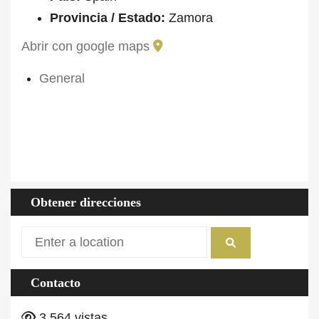
Provincia / Estado:
Zamora
Abrir con google maps
General
ID Propiedad
FARM-2023-00588
Precio
850.000€
Tipo de propiedad
Hospedaje
Tamaño
2 (ha)
Obtener direcciones
Contacto
3.564 vistas