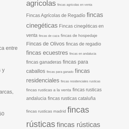
agricolas
fincas agricolas en venta
fincas
Fincas Agrícolas de Regadío
cinegéticas
Fincas cinegéticas en
venta
fincas de hospedaje
fincas de caza
Fincas de Olivos
fincas de regadio
ca entre
fincas ecuestres
fincas en andalucia
fincas para
fincas ganaderas
 y
fincas
caballos
fincas para ganado
residenciales
fincas residenciales rusticas
fincas rusticas
fincas rusticas a la venta
arcas,
andalucia
fincas rusticas cataluña
fincas
fincas rusticas madrid
50
rústicas
fincas rústicas