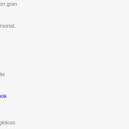
con gran
rsonal,
más
ook
géticas