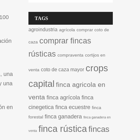
 100
TAGS
agroindustria
agrícola
comprar coto de
comprar fincas
ación
caza
rústicas
compraventa
cortijos en
crops
coto de caza mayor
venta
s, una
capital
y una
finca agricola en
venta
finca agrícola
finca
cinegetica
finca ecuestre
ión en
finca
finca ganadera
forestal
finca ganadera en
finca rústica
fincas
venta