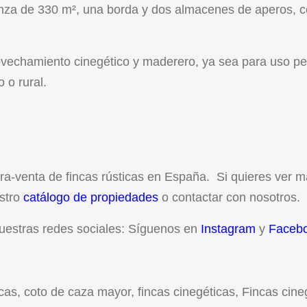
anza de 330 m², una borda y dos almacenes de aperos, 
rovechamiento cinegético y maderero, ya sea para uso pe
o o rural.
a-venta de fincas rústicas en España. Si quieres ver 
estro
catálogo de propiedades
o contactar con nosotros.
uestras redes sociales: Síguenos en
Instagram
y
Faceb
icas
,
coto de caza mayor
,
fincas cinegéticas
,
Fincas cine