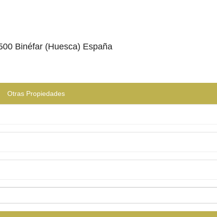
22500 Binéfar (Huesca) España
Otras Propiedades