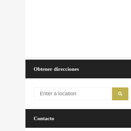
Precio
3.800.000€
Tipo de propiedad
Agrícola, Agroindustri
Tamaño
58 (ha)
Altitud
716
Precipitaciones
390
Temperatura
14,7
Obtener direcciones
Contacto