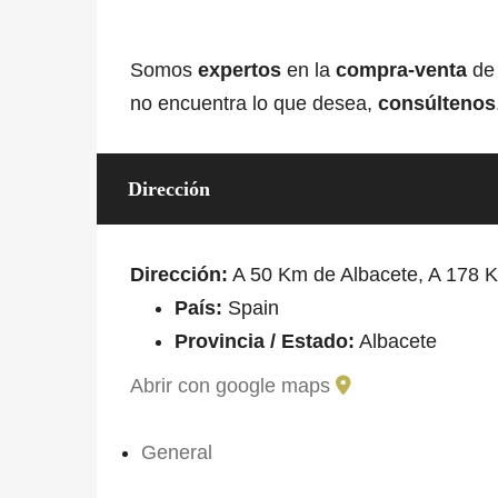
Somos
expertos
en la
compra-venta
d
no encuentra lo que desea,
consúltenos
Dirección
Dirección:
A 50 Km de Albacete, A 178 
País:
Spain
Provincia / Estado:
Albacete
Abrir con google maps
General
ID Propiedad
FARM-2021-00598