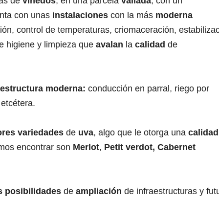
das de
viñedos
, en una parcela
vallada
, con un
enta con unas
instalaciones
con la más
moderna
ión, control de temperaturas, criomaceración, estabiliza
e higiene y limpieza que
avalan
la
calidad
de
aestructura moderna:
conducción en parral, riego por
 etcétera.
ores variedades
de
uva
, algo que le otorga una
calidad
mos encontrar son
Merlot
,
Petit verdot, Cabernet
s posibilidades
de
ampliación
de infraestructuras y fut