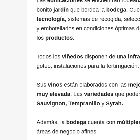
Las
edificaciones
se encuentran rodea
bonito
jardín
que bordea la
bodega
. Cu
tecnología
, sistemas de recogida, selecc
y embotellados en condiciones óptimas d
los
productos
.
Todos los
viñedos
disponen de una
infr
goteo, instalaciones para la fertirrigación,
Sus
vinos
están elaborados con las
mej
muy elevada
. Las
variedades
que pode
Sauvignon,
Tempranillo
y
Syrah.
Además, la
bodega
cuenta con
múltiple
áreas de negocio afines.