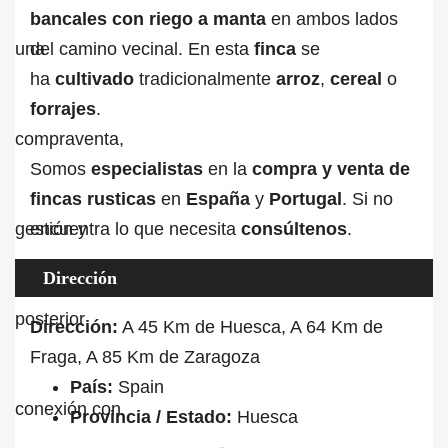
bancales
con riego a
manta
en ambos lados
del camino vecinal. En esta
finca
se
ha
cultivado
tradicionalmente
arroz
,
cereal
o
forrajes
.
Somos
especialistas
en la
compra y venta de
fincas rusticas
en
España
y
Portugal
. Si no
encuentra lo que necesita
consúltenos
.
Dirección
Dirección:
A 45 Km de Huesca, A 64 Km de
Fraga, A 85 Km de Zaragoza
País:
Spain
Provincia / Estado:
Huesca