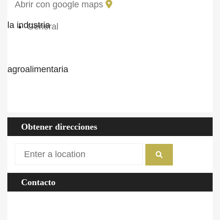
Abrir con google maps
General
ID Propiedad
FARM-2020-00047
Precio
190.000€
Tipo de propiedad
Agrícola
Tamaño
10 (ha)
Área del terreno
10 (ha)
Obtener direcciones
Contacto