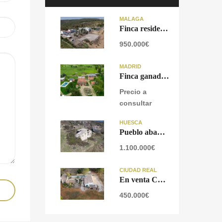
MÁLAGA
Finca residencial y ecuestre en venta cerca de Málaga
950.000€
MADRID
Finca ganadera en venta cerca de Madrid
Precio a
consultar
HUESCA
Pueblo abandonado con proyecto urbanístico aprobado en Prepirineo Aragonés.
1.100.000€
CIUDAD REAL
En venta Cortijo Rural en Lagunas de Ruidera, Ciudad Real.
450.000€