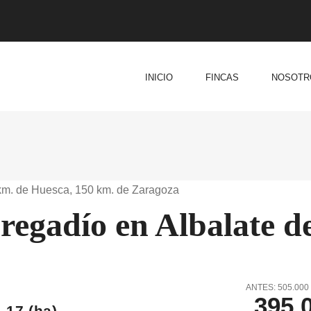
INICIO
FINCAS
NOSOTR
 km. de Huesca, 150 km. de Zaragoza
 regadío en Albalate d
ANTES: 505.000 
395.
17
(ha)