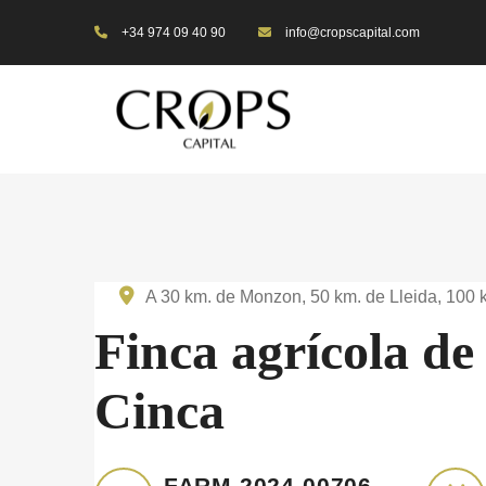
+34 974 09 40 90
info@cropscapital.com
A 30 km. de Monzon, 50 km. de Lleida, 100
Finca agrícola de
Cinca
FARM-2024-00706