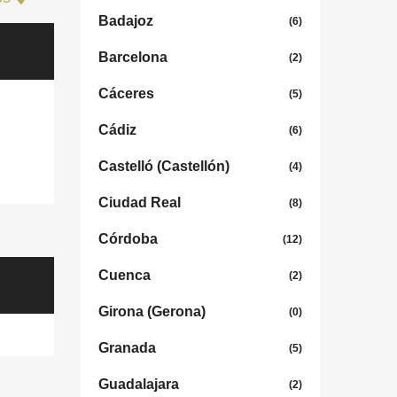
Badajoz
(6)
Barcelona
(2)
Cáceres
(5)
Cádiz
(6)
Castelló (Castellón)
(4)
Ciudad Real
(8)
Córdoba
(12)
Cuenca
(2)
Girona (Gerona)
(0)
Granada
(5)
Guadalajara
(2)