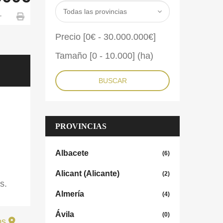
Precio [
0€
-
30.000.000€
]
Tamaño [
0
-
10.000
] (ha)
BUSCAR
PROVINCIAS
Albacete
(6)
Alicant (Alicante)
(2)
es.
Almería
(4)
Ávila
(0)
ps