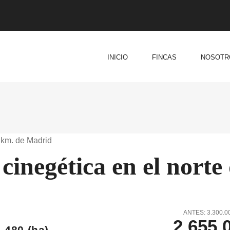
INICIO
FINCAS
NOSOTR
 km. de Madrid
cinegética en el norte
ANTES: 3.300.0
2.655.
480
(ha)