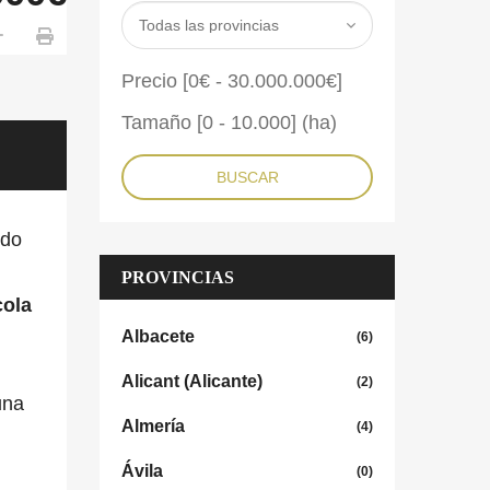
Precio [
0€
-
30.000.000€
]
Tamaño [
0
-
10.000
] (ha)
BUSCAR
ndo
PROVINCIAS
cola
Albacete
(6)
Alicant (Alicante)
(2)
una
Almería
(4)
Ávila
(0)