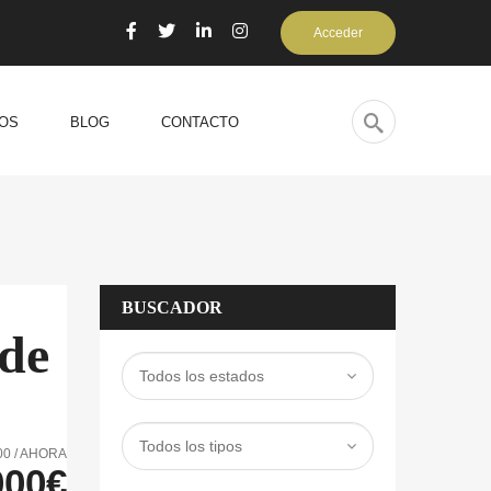
Acceder
OS
BLOG
CONTACTO
BUSCADOR
 de
00 / AHORA
000€