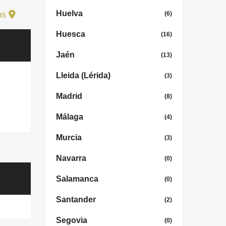
Huelva
ps
(6)
Huesca
(16)
Jaén
(13)
Lleida (Lérida)
(3)
Madrid
(8)
Málaga
(4)
Murcia
(3)
Navarra
(0)
Salamanca
(0)
Santander
(2)
Segovia
(0)