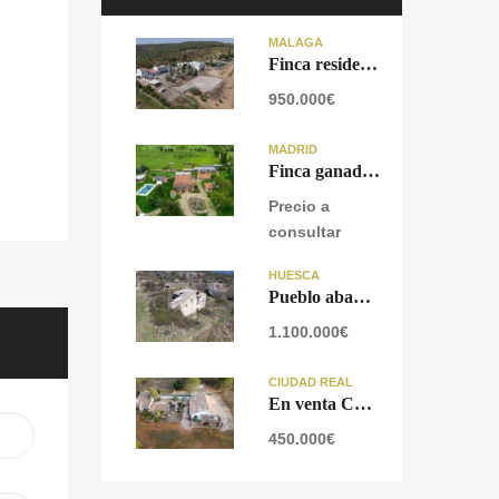
MÁLAGA
Finca residencial y ecuestre en venta cerca de Málaga
950.000€
MADRID
Finca ganadera en venta cerca de Madrid
Precio a
consultar
HUESCA
Pueblo abandonado con proyecto urbanístico aprobado en Prepirineo Aragonés.
1.100.000€
CIUDAD REAL
En venta Cortijo Rural en Lagunas de Ruidera, Ciudad Real.
450.000€