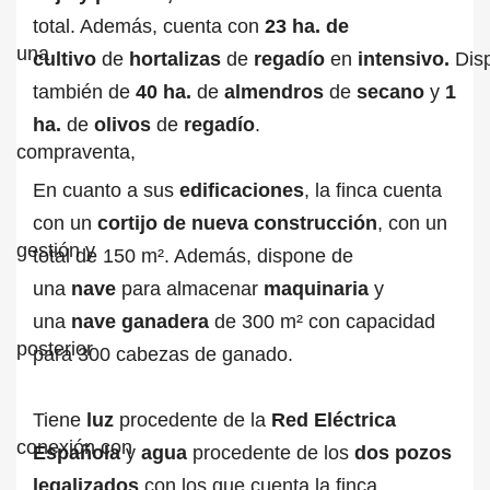
total. Además, cuenta con
23 ha. de
cultivo
de
hortalizas
de
regadío
en
intensivo.
Dis
también de
40 ha.
de
almendros
de
secano
y
1
ha.
de
olivos
de
regadío
.
En cuanto a sus
edificaciones
, la finca cuenta
con un
cortijo de nueva construcción
, con un
total de 150 m². Además, dispone de
una
nave
para almacenar
maquinaria
y
una
nave ganadera
de 300 m² con capacidad
para 300 cabezas de ganado.
Tiene
luz
procedente de la
Red Eléctrica
Española
y
agua
procedente de los
dos pozos
legalizados
con los que cuenta la finca.