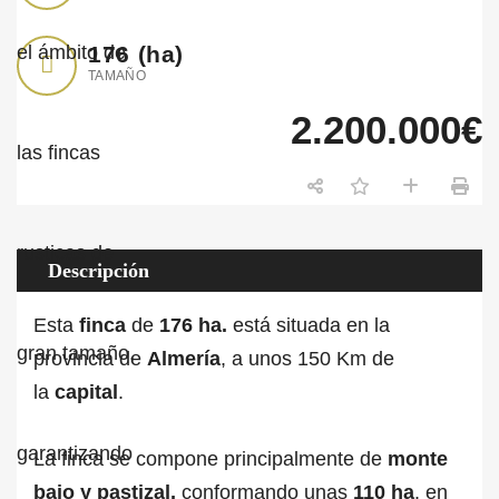
176
(ha)
TAMAÑO
2.200.000€
Descripción
Esta
finca
de
176 ha.
está situada en la
provincia de
Almería
, a unos 150 Km de
la
capital
.
La finca se compone principalmente de
monte
bajo y pastizal,
conformando unas
110 ha
. en