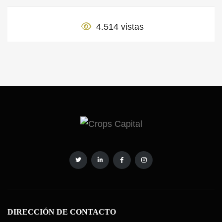
DIRECCIÓN DE CONTACTO
Crops Center Av. del Pilar, 28 bajos 22500 Binéfar (Huesca)
España
+34 974 09 40 90