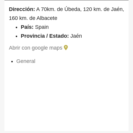
Dirección:
A 70km. de Úbeda, 120 km. de Jaén,
160 km. de Albacete
País:
Spain
Provincia / Estado:
Jaén
Abrir con google maps
General
ID Propiedad
FARM-2023-00422
Precio
1.800.000€
Tipo de propiedad
Agrícola
Tamaño
37 (ha)
Altitud
840
Precipitaciones
16
Temperatura
600